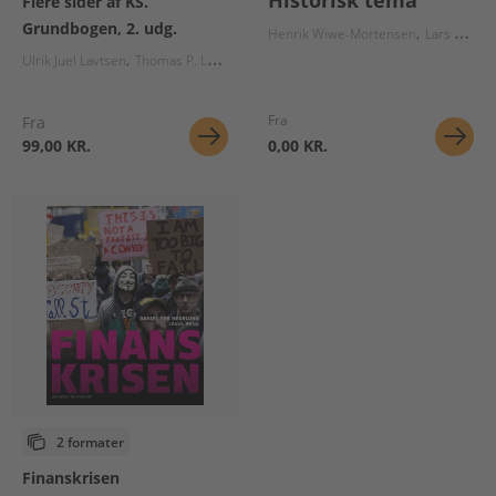
Historisk tema
Flere sider af KS.
Grundbogen, 2. udg.
Henrik Wiwe-Mortensen
Lars Peter Visti Hansen
Ulrik Juel Lavtsen
Thomas P. Larsen
Suzanne Gudbjerg-Hansen
Fra
Fra
99,00 KR.
0,00 KR.
2 formater
Finanskrisen