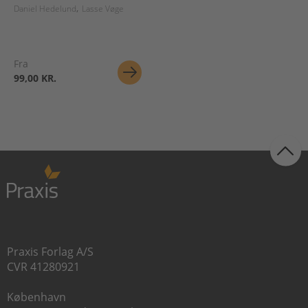
Daniel Hedelund
Lasse Vøge
Fra
99,00 KR.
Praxis Forlag A/S
CVR 41280921
København