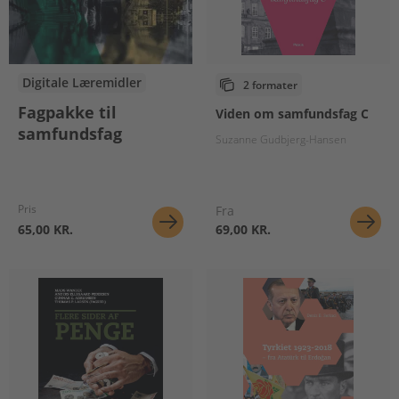
Digitale Læremidler
2 formater
Fagpakke til
Viden om samfundsfag C
samfundsfag
Suzanne Gudbjerg-Hansen
Pris
Fra
65,00 KR.
69,00 KR.