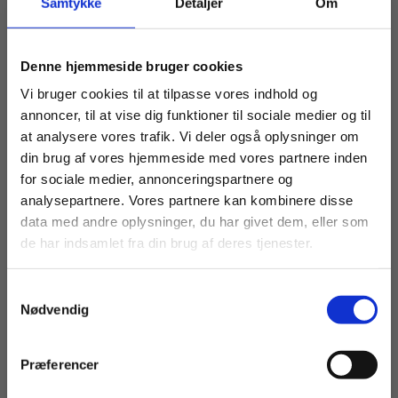
Samtykke
Detaljer
Om
eBog+
eBog+
Fra utopi til virkelighed
Flere sider af køn
Køb læremidler og find masterclasses mm.
Denne hjemmeside bruger cookies
Karen Conrad
Gunnar C. Adriansen
Hanne Mortensen
Fortsæt som:
Vi bruger cookies til at tilpasse vores indhold og
annoncer, til at vise dig funktioner til sociale medier og til
at analysere vores trafik. Vi deler også oplysninger om
Fra
Fra
din brug af vores hjemmeside med vores partnere inden
80,00 KR.
95,00 KR.
For privatkunder og
For institutioner og
for sociale medier, annonceringspartnere og
analysepartnere. Vores partnere kan kombinere disse
studerende. Du får
virksomheder. Du
data med andre oplysninger, du har givet dem, eller som
vist priser inkl.
får vist priser ekskl.
de har indsamlet fra din brug af deres tjenester.
moms.
moms.
Samtykkevalg
Privat
Institution
Nødvendig
Præferencer