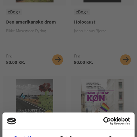
eBog+
eBog+
Den amerikanske drøm
Holocaust
Rikke Mosegaard Dyring
Jacob Halvas Bjerre
Fra
Fra
80,00 KR.
80,00 KR.