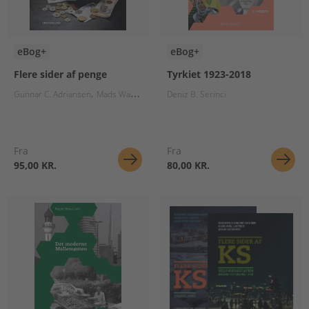
eBog+
eBog+
Flere sider af penge
Tyrkiet 1923-2018
Gunnar C. Adriansen
Mads Waneck
Anders Ellegaard Pedersen
Deniz B. Serinci
Thomas P. L
Fra
Fra
95,00 KR.
80,00 KR.