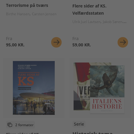
Terrorisme på tværs
Flere sider af KS.
Velfærdsstaten
Birthe Hansen
Carsten Jensen
Ulrik Juel Lavtsen
Jakob Sørensen
S
Fra
Fra
95,00 KR.
59,00 KR.
Serie
2 formater