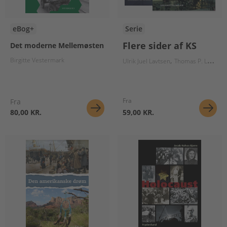
eBog+
Serie
Flere sider af KS
Det moderne Mellemøsten
Birgitte Vestermark
Ulrik Juel Lavtsen
Thomas P. Larsen
Fra
Fra
80,00 KR.
59,00 KR.