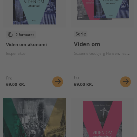
Serie
2 formater
Viden om
Viden om økonomi
Jesper Skov
Suzanne Gudbjerg-Hansen
Jesper Skov
Fra
Fra
69,00 KR.
69,00 KR.