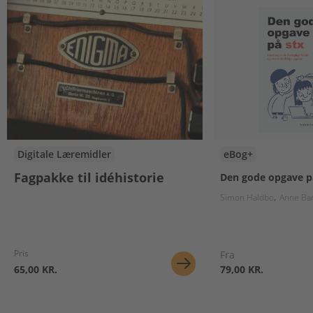
Digitale Læremidler
eBog+
Fagpakke til idéhistorie
Den gode opgave p
Simon Haldbo
Anne Ba
Pris
Fra
65,00 KR.
79,00 KR.