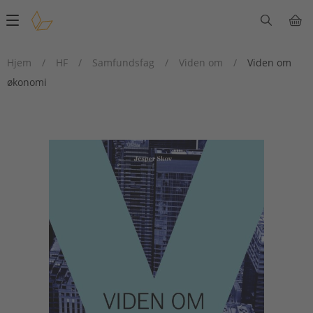
Main
navigation
Hjem
/
HF
/
Samfundsfag
/
Viden om
/
Viden om
økonomi