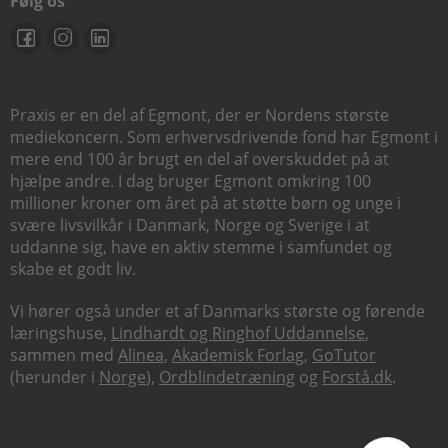
Følg os
Praxis er en del af Egmont, der er Nordens største
mediekoncern. Som erhvervsdrivende fond har Egmont i
mere end 100 år brugt en del af overskuddet på at
hjælpe andre. I dag bruger Egmont omkring 100
millioner kroner om året på at støtte børn og unge i
svære livsvilkår i Danmark, Norge og Sverige i at
uddanne sig, have en aktiv stemme i samfundet og
skabe et godt liv.
Vi hører også under et af Danmarks største og førende
læringshuse,
Lindhardt og Ringhof Uddannelse
,
sammen med
Alinea
,
Akademisk Forlag
,
GoTutor
(herunder i
Norge
),
Ordblindetræning
og
Forstå.dk
.