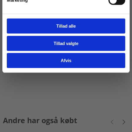
Marketing
2 formater
Viden om samfundsfag C
Tillad alle
Suzanne Gudbjerg-Hansen
Tillad valgte
Gå til praxisOnline
Fra
69,00 KR.
Afvis
Andre har også købt