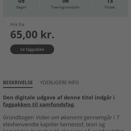
05
06
13
Bøger
Træningsmoduler
Forløb
Pris fra
65,00 kr.
Se fagpakke
BESKRIVELSE
YDERLIGERE INFO
Den digitale udgave af denne titel indgår i
fagpakken til samfundsfag
.
Grundbogen
Viden om økonomi
gennemgår i 7
elevhenvendte kapitler kernestof, teori og