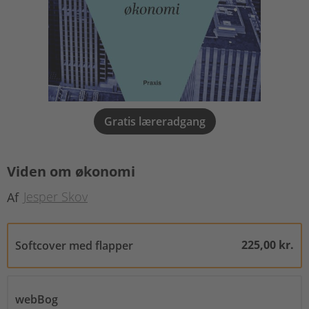
Gratis læreradgang
Viden om økonomi
Jesper Skov
Af
225,00 kr.
Softcover med flapper
webBog