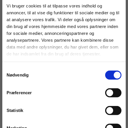
Fortsæt som:
Vi bruger cookies til at tilpasse vores indhold og
annoncer, til at vise dig funktioner til sociale medier og til
at analysere vores trafik. Vi deler også oplysninger om
din brug af vores hjemmeside med vores partnere inden
For privatkunder og
For institutioner og
for sociale medier, annonceringspartnere og
analysepartnere. Vores partnere kan kombinere disse
studerende. Du får
virksomheder. Du
data med andre oplysninger, du har givet dem, eller som
vist priser inkl.
får vist priser ekskl.
de har indsamlet fra din brug af deres tjenester.
moms.
moms.
Titler i serien
Samtykkevalg
Privat
Institution
Nødvendig
Præferencer
Statistik
Tilgå dine onlinematerialer