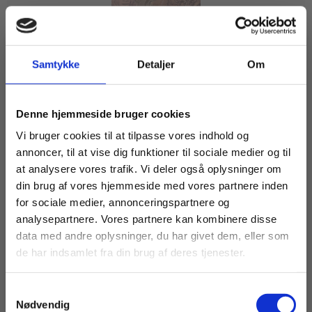
2 formater
Samtykke
Detaljer
Om
Fransk grammatik
Dorte Fristrup
Hanne Leth Andersen
Køb læremidler og find masterclasses mm.
Denne hjemmeside bruger cookies
Fortsæt som:
Vi bruger cookies til at tilpasse vores indhold og
annoncer, til at vise dig funktioner til sociale medier og til
Fra
at analysere vores trafik. Vi deler også oplysninger om
79,00 KR.
din brug af vores hjemmeside med vores partnere inden
For privatkunder og
For institutioner og
for sociale medier, annonceringspartnere og
analysepartnere. Vores partnere kan kombinere disse
studerende. Du får
virksomheder. Du
data med andre oplysninger, du har givet dem, eller som
vist priser inkl.
får vist priser ekskl.
de har indsamlet fra din brug af deres tjenester.
moms.
moms.
Samtykkevalg
Privat
Institution
Nødvendig