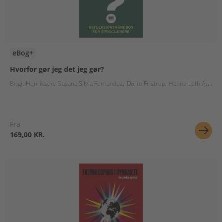
eBog+
Hvorfor gør jeg det jeg gør?
Birgit Henriksen
Susana Silvia Fernandez
Dorte Fristrup
Hanne Leth Andersen
Fra
169,00 KR.