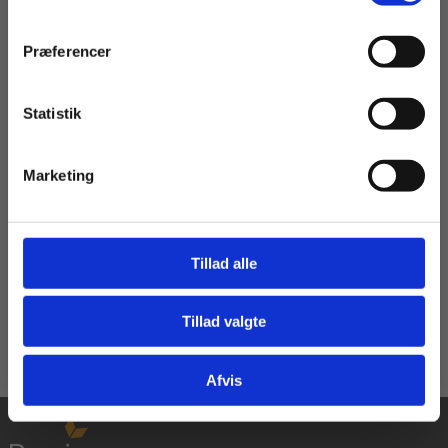
Præferencer
Bog
Fransk grammatik, Øvelser
Statistik
Tilgå dine onlinematerialer
Dorte Fristrup
Hanne Leth Andersen
Marketing
205,00 KR.
Tillad alle
Læs Mere
Tillad valgte
Gå til praxisOnline
Afvis