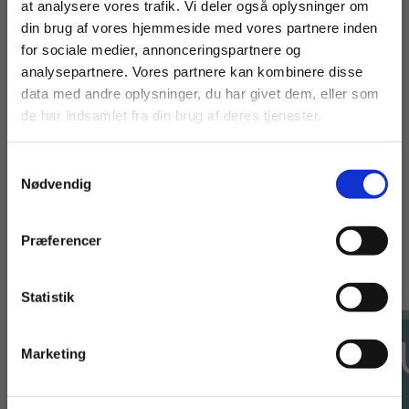
you will se many changes when you compare this
at analysere vores trafik. Vi deler også oplysninger om
edition to the 2th English edition – including new
din brug af vores hjemmeside med vores partnere inden
graphics.
For privatkunder og
For institutioner og
for sociale medier, annonceringspartnere og
analysepartnere. Vores partnere kan kombinere disse
studerende. Du får
virksomheder. Du
data med andre oplysninger, du har givet dem, eller som
vist priser inkl.
får vist priser ekskl.
de har indsamlet fra din brug af deres tjenester.
moms.
moms.
Samtykkevalg
Privat
Institution
Nødvendig
Præferencer
Andre har også købt
Statistik
Tilgå dine onlinematerialer
Marketing