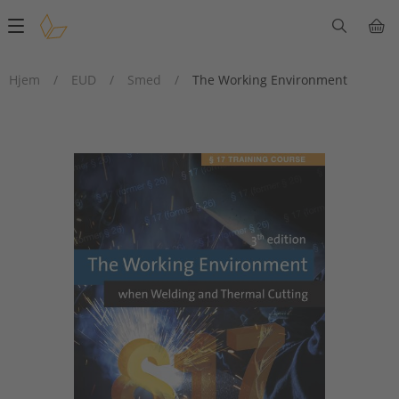
Main
navigation
Hjem
/
EUD
/
Smed
/
The Working Environment