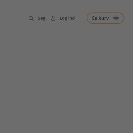
Se kurv
Søg
Log ind