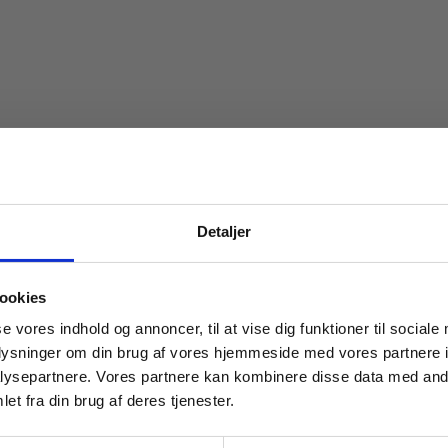
Detaljer
 masterclasses mm.
ookies
Tilgå din
se vores indhold og annoncer, til at vise dig funktioner til sociale
oplysninger om din brug af vores hjemmeside med vores partnere i
ysepartnere. Vores partnere kan kombinere disse data med andr
et fra din brug af deres tjenester.
For institutioner og