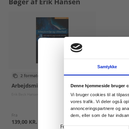
Bøger af Erik Hansen
Samtykke
2 formater
Køb læremidler og find
Arbejdsmiljø og sikkerhed
Denne hjemmeside bruger c
Erik Beck Hansen
Erik Hansen
John Vagn Estrup
Peter Larsen
Vi bruger cookies til at tilpas
vores trafik. Vi deler også 
annonceringspartnere og anal
Fra
dem, eller som de har indsaml
139,00 KR.
For privatkunder og
Samtykkevalg