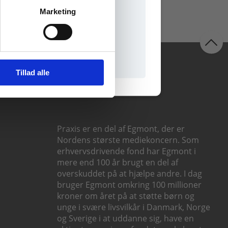
Marketing
il praxisOnline
Følg os
Tillad alle
Praxis er en del af Egmont, der er
Nordens største mediekoncern. Som
erhvervsdrivende fond har Egmont i
mere end 100 år brugt en del af
overskuddet på at hjælpe andre. I dag
bruger Egmont omkring 100 millioner
kroner om året på at støtte børn og
unge i svære livsvilkår i Danmark, Norge
og Sverige i at uddanne sig, have en