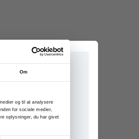
Om
e onlinematerialer
 medier og til at analysere
nden for sociale medier,
e oplysninger, du har givet