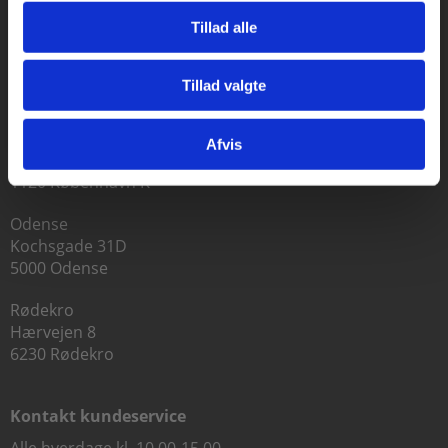
Tillad alle
Praxis Forlag A/S
Tillad valgte
CVR 41280921
Gå til praxisOnline
København
Afvis
Vognmagergade 7, 5. sal
1120 København K
Odense
Kochsgade 31D
5000 Odense
Rødekro
Hærvejen 8
6230 Rødekro
Kontakt kundeservice