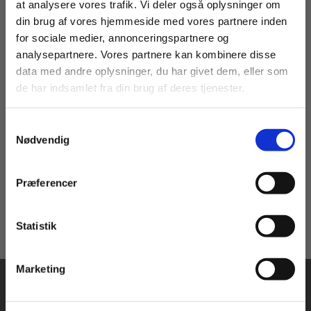
at analysere vores trafik. Vi deler også oplysninger om
din brug af vores hjemmeside med vores partnere inden
For privatkunder og
For institutioner og
for sociale medier, annonceringspartnere og
analysepartnere. Vores partnere kan kombinere disse
2 formater
studerende. Du får
virksomheder. Du
data med andre oplysninger, du har givet dem, eller som
vist priser inkl.
får vist priser ekskl.
The Working Environment
de har indsamlet fra din brug af deres tjenester.
moms.
moms.
Erik Beck Hansen
Samtykkevalg
Privat
Institution
Nødvendig
Fra
129,00 KR.
Præferencer
Statistik
Tilgå dine onlinematerialer
Marketing