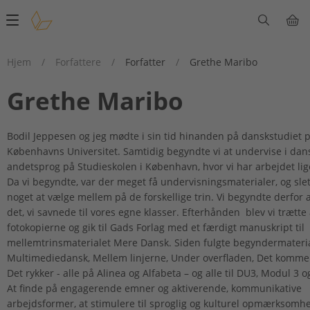
Main
navigation
Hjem
/
Forfattere
/
Forfatter
/
Grethe Maribo
Grethe Maribo
Bodil Jeppesen og jeg mødte i sin tid hinanden på danskstudiet 
Københavns Universitet. Samtidig begyndte vi at undervise i da
andetsprog på Studieskolen i København, hvor vi har arbejdet lig
Da vi begyndte, var der meget få undervisningsmaterialer, og slet
noget at vælge mellem på de forskellige trin. Vi begyndte derfor a
det, vi savnede til vores egne klasser. Efterhånden blev vi trætte 
fotokopierne og gik til Gads Forlag med et færdigt manuskript til
mellemtrinsmaterialet Mere Dansk. Siden fulgte begyndermateri
Multimediedansk, Mellem linjerne, Under overfladen, Det kommer
Det rykker - alle på Alinea og Alfabeta – og alle til DU3, Modul 3 
At finde på engagerende emner og aktiverende, kommunikative
arbejdsformer, at stimulere til sproglig og kulturel opmærksomh