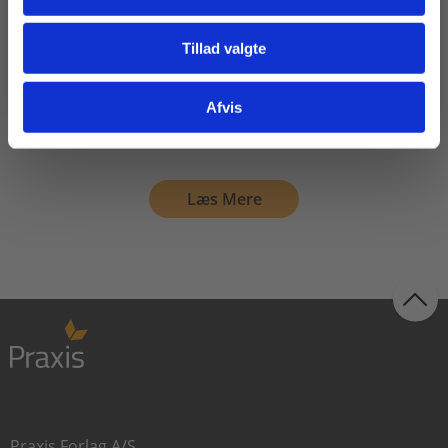
Bodil Jeppesen
Grethe Maribo
Tillad valgte
Gå til praxisOnline
Afvis
75,00 KR.
Læs Mere
Praxis Forlag A/S