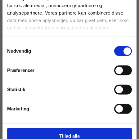
Det kommer!
For privatkunder og
For institutioner og
for sociale medier, annonceringspartnere og
analysepartnere. Vores partnere kan kombinere disse
Bodil Jeppesen
Grethe Maribo
studerende. Du får
virksomheder. Du
data med andre oplysninger, du har givet dem, eller som
vist priser inkl.
får vist priser ekskl.
de har indsamlet fra din brug af deres tjenester.
moms.
moms.
Fra
Samtykkevalg
85,00 KR.
Privat
Institution
Nødvendig
Præferencer
Statistik
Tilgå dine onlinematerialer
Marketing
Engangsbog
Tillad alle
Det rykker! Øvebog