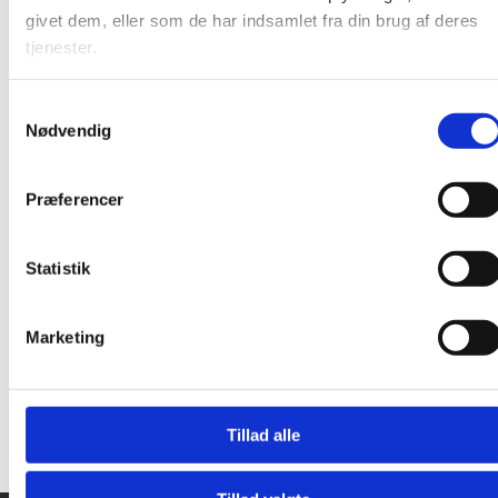
givet dem, eller som de har indsamlet fra din brug af deres
tjenester.
Samtykkevalg
Nødvendig
Serie
2 formater
Præferencer
Eso si
Diætetik
Ulla Håkanson
Lone Iserhorst Markuss
Statistik
Marketing
Fra
Fra
256,25 KR.
111,25 KR.
Tillad alle