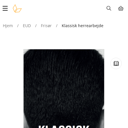
Main
navigation
Hjem
/
EUD
/
Frisør
/
Klassisk herrearbejde