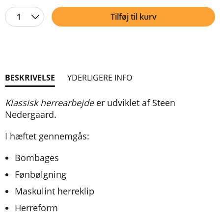
1
Tilføj til kurv
BESKRIVELSE
YDERLIGERE INFO
Klassisk herrearbejde
er udviklet af Steen
Nedergaard.
I hæftet gennemgås:
Bombages
Fønbølgning
Maskulint herreklip
Herreform