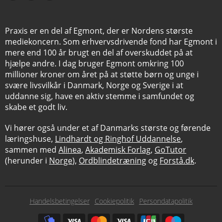
Praxis er en del af Egmont, der er Nordens største
mediekoncern. Som erhvervsdrivende fond har Egmont i
mere end 100 år brugt en del af overskuddet på at
hjælpe andre. I dag bruger Egmont omkring 100
millioner kroner om året på at støtte børn og unge i
svære livsvilkår i Danmark, Norge og Sverige i at
uddanne sig, have en aktiv stemme i samfundet og
skabe et godt liv.
Vi hører også under et af Danmarks største og førende
læringshuse,
Lindhardt og Ringhof Uddannelse
,
sammen med
Alinea
,
Akademisk Forlag
,
GoTutor
(herunder i
Norge
),
Ordblindetræning
og
Forstå.dk
.
Subfooter
Handelsbetingelser
Cookiepolitik
Persondatapolitik
menu
Subfooter