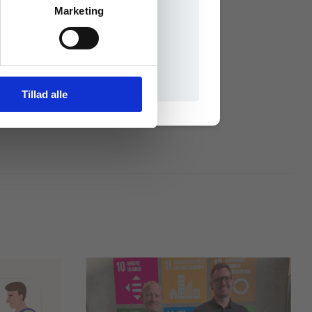
Marketing
AIL
L
LINKEDIN
il praxisOnline
Tillad alle