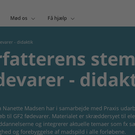
Mød os
Få hjælp
varer - didaktik
rfatterens ste
devarer - didak
en Nanette Madsen har i samarbejde med Praxis udar
øb til GF2 fødevarer. Materialet er skræddersyet til el
dannelserne og integrerer aktuelle temaer som fx s
hed og forebyggelse af madspild i alle forløbene.