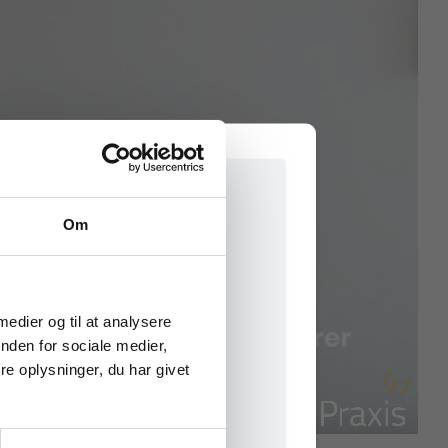
Om
e onlinematerialer
 medier og til at analysere
nden for sociale medier,
e oplysninger, du har givet