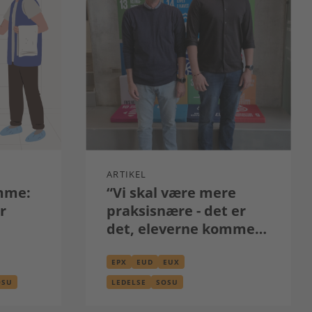
ARTIKEL
mme:
“Vi skal være mere
r
praksisnære - det er
det, eleverne kommer
her for"
EPX
EUD
EUX
OSU
LEDELSE
SOSU