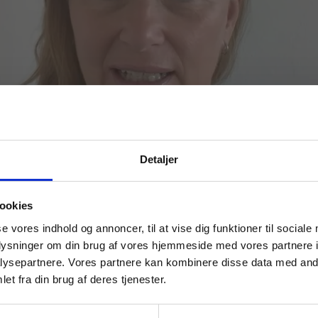
Detaljer
 masterclasses mm.
ookies
Tilgå din
se vores indhold og annoncer, til at vise dig funktioner til sociale
oplysninger om din brug af vores hjemmeside med vores partnere i
ysepartnere. Vores partnere kan kombinere disse data med andr
et fra din brug af deres tjenester.
For institutioner og