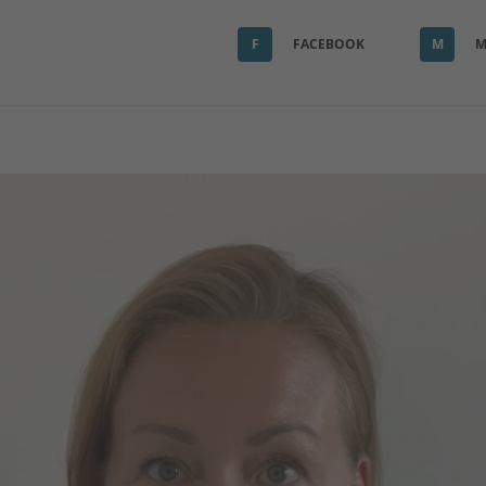
F
FACEBOOK
M
M