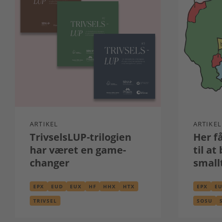
ARTIKEL
ARTIKEL
TrivselsLUP-trilogien
Her f
har været en game-
til at
changer
small
EPX
EUD
EUX
HF
HHX
HTX
EPX
E
STX
TRIVSEL
SOSU