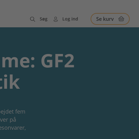
Se kurv
Søg
Log ind
mme: GF2
tik
bejdet fem
ever på
æsonvarer,