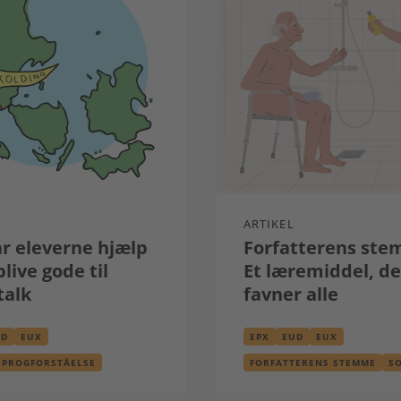
ARTIKEL
år eleverne hjælp
Forfatterens ste
 blive gode til
Et læremiddel, de
talk
favner alle
UD
EUX
EPX
EUD
EUX
SPROGFORSTÅELSE
FORFATTERENS STEMME
S