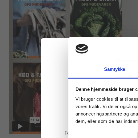
Samtykke
Køb læremidler og find
Denne hjemmeside bruger c
Vi bruger cookies til at tilpas
vores trafik. Vi deler også 
annonceringspartnere og anal
dem, eller som de har indsaml
For privatkunder og
Samtykkevalg