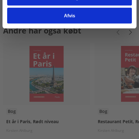
Gå til praxisOnline
Afvis
Andre har også købt
Bog
Bog
Et år i Paris, Rødt niveau
Restaurant Petit, 
Kirsten Ahlburg
Kirsten Ahlburg