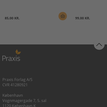
85,00 KR.
99,00 KR.
Praxis Forlag A/S
CVR 41280921
København
Vognmagergade 7, 5. sal
1120 København K