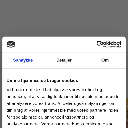
Samtykke
Detaljer
Om
Titler i serien
Køb læremidler og find masterclasses mm.
Denne hjemmeside bruger cookies
Fortsæt som:
Vi bruger cookies til at tilpasse vores indhold og
annoncer, til at vise dig funktioner til sociale medier og til
Forudbestilling
at analysere vores trafik. Vi deler også oplysninger om
din brug af vores hjemmeside med vores partnere inden
For privatkunder og
For institutioner og
for sociale medier, annonceringspartnere og
analysepartnere. Vores partnere kan kombinere disse
studerende. Du får
virksomheder. Du