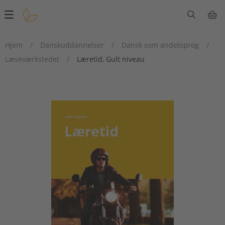
Main
navigation
Hjem
/
Danskuddannelser
/
Dansk som andetsprog
/
Læseværkstedet
/
Læretid, Gult niveau