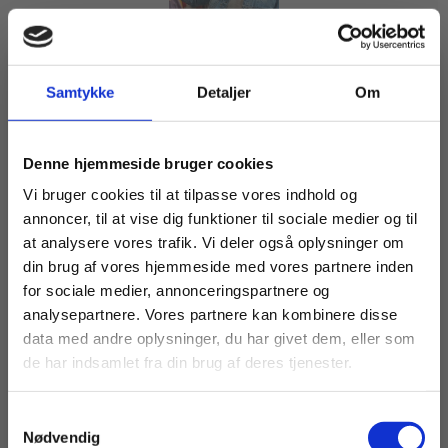
Bog
Samtykke
Detaljer
Om
En gave til min kone, Rødt niveau
Kirsten Kirch
Køb læremidler og find masterclasses mm.
Denne hjemmeside bruger cookies
Fortsæt som:
Vi bruger cookies til at tilpasse vores indhold og
annoncer, til at vise dig funktioner til sociale medier og til
at analysere vores trafik. Vi deler også oplysninger om
85,00 KR.
din brug af vores hjemmeside med vores partnere inden
For privatkunder og
For institutioner og
for sociale medier, annonceringspartnere og
analysepartnere. Vores partnere kan kombinere disse
studerende. Du får
virksomheder. Du
data med andre oplysninger, du har givet dem, eller som
vist priser inkl.
får vist priser ekskl.
de har indsamlet fra din brug af deres tjenester.
moms.
moms.
Samtykkevalg
Privat
Institution
Nødvendig