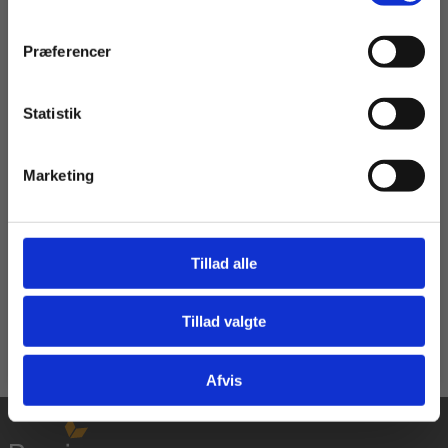
Præferencer
Bog
Mobber de dig?, Grønt niveau
Statistik
Tilgå dine onlinematerialer
Kirsten Kirch
Marketing
105,00 KR.
Tillad alle
Læs Mere
Tillad valgte
Gå til praxisOnline
Afvis