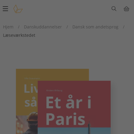
Main
navigation
Hjem
/
Danskuddannelser
/
Dansk som andetsprog
/
Læseværkstedet