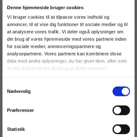
Køb læremidler og find masterclasses mm.
Denne hjemmeside bruger cookies
Fortsæt som:
Vi bruger cookies til at tilpasse vores indhold og
annoncer, til at vise dig funktioner til sociale medier og til
105,00 KR.
105,00 KR.
at analysere vores trafik. Vi deler også oplysninger om
din brug af vores hjemmeside med vores partnere inden
For privatkunder og
For institutioner og
for sociale medier, annonceringspartnere og
Se alle
analysepartnere. Vores partnere kan kombinere disse
studerende. Du får
virksomheder. Du
data med andre oplysninger, du har givet dem, eller som
vist priser inkl.
får vist priser ekskl.
de har indsamlet fra din brug af deres tjenester.
moms.
moms.
Samtykkevalg
Privat
Institution
Nødvendig
Af samme forfatter
Præferencer
Statistik
Tilgå dine onlinematerialer