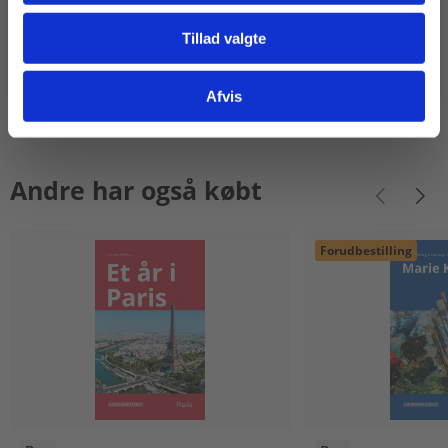
Tillad valgte
Gå til praxisOnline
Afvis
Andre har også købt
Forudbestilling