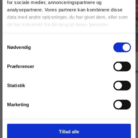
For privatkunder og
For institutioner og
for sociale medier, annonceringspartnere og
analysepartnere. Vores partnere kan kombinere disse
studerende. Du får
virksomheder. Du
data med andre oplysninger, du har givet dem, eller som
vist priser inkl.
får vist priser ekskl.
de har indsamlet fra din brug af deres tjenester.
moms.
moms.
Samtykkevalg
Privat
Institution
Nødvendig
Bog
Bog
Præferencer
Jeg siger op, Gult niveau
En gave til min ko
Ulla Graumann
Kirsten Kirch
Statistik
Tilgå dine onlinematerialer
Marketing
105,00 KR.
85,00 KR.
Tillad alle
Se alle