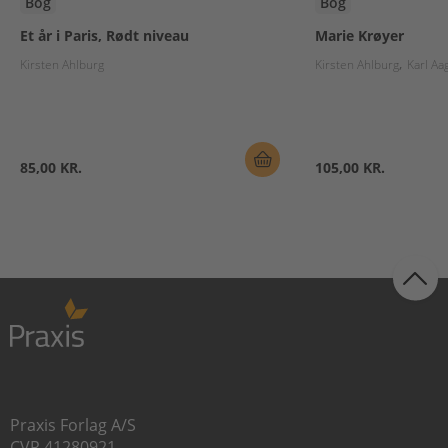
Bog
Bog
Et år i Paris, Rødt niveau
Marie Krøyer
Kirsten Ahlburg
Kirsten Ahlburg
Karl Aa
85,00 KR.
105,00 KR.
Praxis Forlag A/S
CVR 41280921