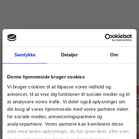
Titler i serien
Samtykke
Detaljer
Om
Køb læremidler og find masterclasses mm.
Denne hjemmeside bruger cookies
Fortsæt som:
Vi bruger cookies til at tilpasse vores indhold og
Forudbestilling
annoncer, til at vise dig funktioner til sociale medier og til
at analysere vores trafik. Vi deler også oplysninger om
din brug af vores hjemmeside med vores partnere inden
For privatkunder og
For institutioner og
for sociale medier, annonceringspartnere og
analysepartnere. Vores partnere kan kombinere disse
studerende. Du får
virksomheder. Du
data med andre oplysninger, du har givet dem, eller som
vist priser inkl.
får vist priser ekskl.
de har indsamlet fra din brug af deres tjenester.