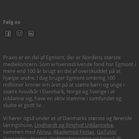
Følg os
Praxis er en del af Egmont, der er Nordens største
mediekoncern. Som erhvervsdrivende fond har Egmont i
mere end 100 år brugt en del af overskuddet på at
hjælpe andre. I dag bruger Egmont omkring 100
millioner kroner om året på at støtte børn og unge i
svære livsvilkår i Danmark, Norge og Sverige i at
uddanne sig, have en aktiv stemme i samfundet og
skabe et godt liv.
Vi hører også under et af Danmarks største og førende
læringshuse,
Lindhardt og Ringhof Uddannelse
,
sammen med
Alinea
,
Akademisk Forlag
,
GoTutor
(herunder i
Norge
),
Ordblindetræning
og
Forstå.dk
.