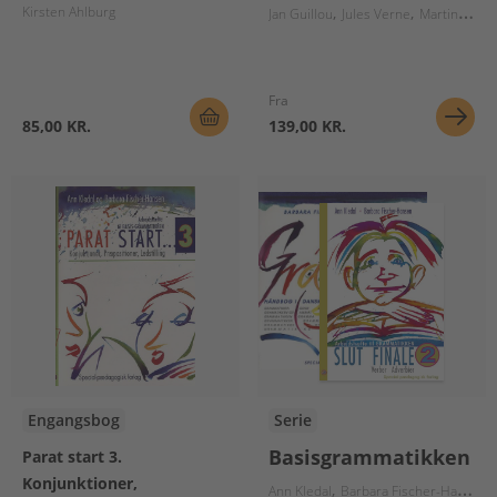
Kirsten Ahlburg
Jan Guillou
Jules Verne
Martin Andersen Nexø
Fra
85,00 KR.
139,00 KR.
Engangsbog
Serie
Basisgrammatikken
Parat start 3.
Konjunktioner,
Ann Kledal
Barbara Fischer-Hansen