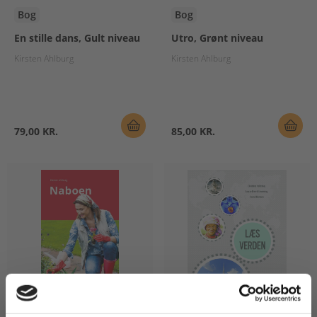
Bog
Bog
En stille dans, Gult niveau
Utro, Grønt niveau
Kirsten Ahlburg
Kirsten Ahlburg
79,00 KR.
85,00 KR.