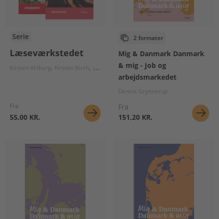
Serie
2 formater
Læseværkstedet
Mig & Danmark Danmark
& mig - Job og
Kirsten Ahlburg
Kirsten Kirch
Ulla Graumann
Karl Aage Kirkegaard
Lene Ba
arbejdsmarkedet
Dennis Grynnerup
Fra
Fra
55,00 KR.
151,20 KR.