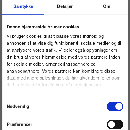
Bog
2 formater
Samtykke
Detaljer
Om
Naboen, Rødt niveau
Læs verden
Kirsten Ahlburg
Christina Helleshøj
Hanna Niemann
Køb læremidler og find masterclasses mm.
Denne hjemmeside bruger cookies
Fortsæt som:
Vi bruger cookies til at tilpasse vores indhold og
Fra
annoncer, til at vise dig funktioner til sociale medier og til
105,00 KR.
279,00 KR.
at analysere vores trafik. Vi deler også oplysninger om
din brug af vores hjemmeside med vores partnere inden
For privatkunder og
For institutioner og
for sociale medier, annonceringspartnere og
analysepartnere. Vores partnere kan kombinere disse
studerende. Du får
virksomheder. Du
data med andre oplysninger, du har givet dem, eller som
vist priser inkl.
får vist priser ekskl.
de har indsamlet fra din brug af deres tjenester.
moms.
moms.
Samtykkevalg
Privat
Institution
Nødvendig
Præferencer
Bog
Bog