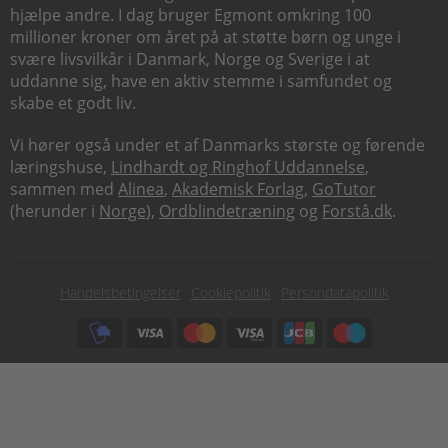
hjælpe andre. I dag bruger Egmont omkring 100
millioner kroner om året på at støtte børn og unge i
svære livsvilkår i Danmark, Norge og Sverige i at
uddanne sig, have en aktiv stemme i samfundet og
skabe et godt liv.
Vi hører også under et af Danmarks største og førende
læringshuse,
Lindhardt og Ringhof Uddannelse
,
sammen med
Alinea
,
Akademisk Forlag
,
GoTutor
(herunder i
Norge
),
Ordblindetræning
og
Forstå.dk
.
Subfooter
Handelsbetingelser
Cookiepolitik
Persondatapolitik
menu
Subfooter
payment
options