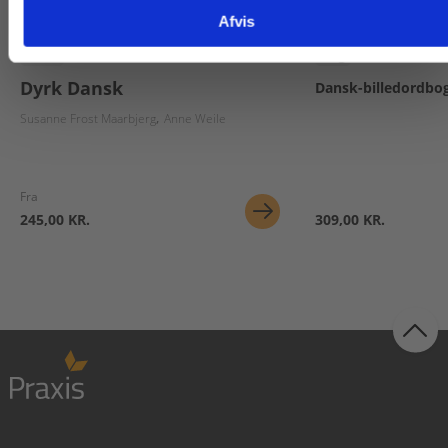
Afvis
Serie
Bog
Dyrk Dansk
Dansk-billedordbo
Susanne Frost Maarbjerg
Anne Weile
Fra
245,00 KR.
309,00 KR.