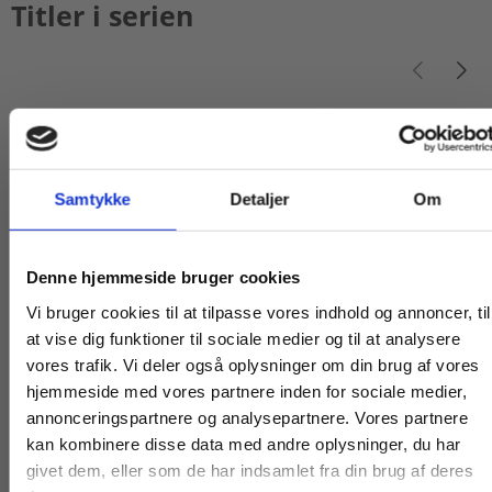
Titler i serien
Samtykke
Detaljer
Om
Køb læremidler og find masterclasses mm.
Denne hjemmeside bruger cookies
Fortsæt som:
Vi bruger cookies til at tilpasse vores indhold og annoncer, til
at vise dig funktioner til sociale medier og til at analysere
Bog
Engangsbog
vores trafik. Vi deler også oplysninger om din brug af vores
Alfabetas grammatik
Alfabetas grammat
hjemmeside med vores partnere inden for sociale medier,
For privatkunder og
For institutioner og
annonceringspartnere og analysepartnere. Vores partnere
Jo Hermann
Hanne Villumsen
Lene 
kan kombinere disse data med andre oplysninger, du har
studerende. Du får
virksomheder. Du
givet dem, eller som de har indsamlet fra din brug af deres
vist priser inkl.
får vist priser ekskl.