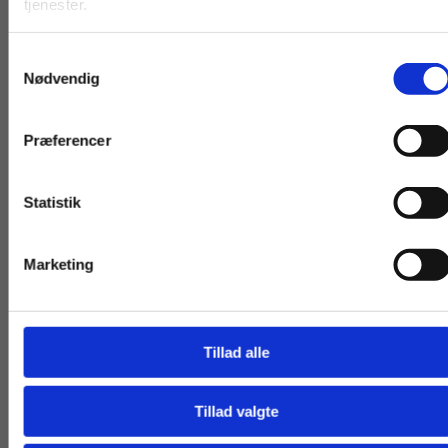
tjenester.
moms.
moms.
95,00 KR.
85,00 KR.
Samtykkevalg
Privat
Institution
Nødvendig
Præferencer
Statistik
Tilgå dine onlinematerialer
Andre har også købt
Marketing
Tillad alle
Tillad valgte
Gå til praxisOnline