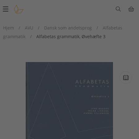
Main
navigation
Hjem
/
AVU
/
Dansk som andetsprog
/
Alfabetas
grammatik
/
Alfabetas grammatik, Øvehæfte 3