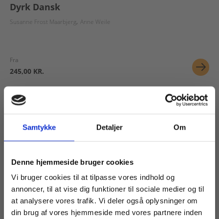
Dyrk Dansk
Susanne Frost Maarbjerg
Anne Weile
Fra
245,00 KR.
Samtykke
Detaljer
Om
Køb læremidler og find masterclasses mm.
Denne hjemmeside bruger cookies
Fortsæt som:
Vi bruger cookies til at tilpasse vores indhold og
annoncer, til at vise dig funktioner til sociale medier og til
at analysere vores trafik. Vi deler også oplysninger om
eBog+
din brug af vores hjemmeside med vores partnere inden
Læs en periode