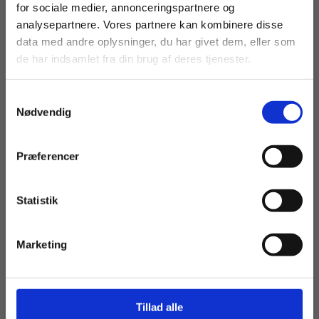
For privatkunder og
For institutioner og
for sociale medier, annonceringspartnere og
Susanne Frost Maarbjerg
Søren Cardel Lindskrog
analysepartnere. Vores partnere kan kombinere disse
studerende. Du får
virksomheder. Du
data med andre oplysninger, du har givet dem, eller som
vist priser inkl.
får vist priser ekskl.
de har indsamlet fra din brug af deres tjenester.
moms.
moms.
Fra
279,00 KR.
Samtykkevalg
Privat
Institution
Nødvendig
Præferencer
Statistik
Tilgå dine onlinematerialer
Marketing
eBog+
Tillad alle
Ny dyrk dansk