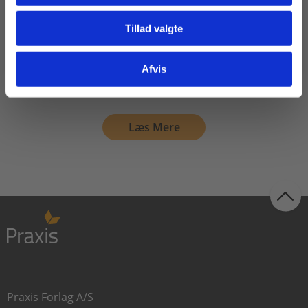
Susanne Frost Maarbjerg
Anne Weile
Tillad valgte
Gå til praxisOnline
Fra
Afvis
255,00 KR.
Læs Mere
Praxis Forlag A/S