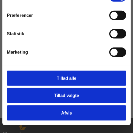
Præferencer
2 formater
Aktivt dansk, Grundbog, 3.udg.
Statistik
Tilgå dine onlinematerialer
Lise Bostrup
Marketing
Fra
285,00 KR.
Tillad alle
Læs Mere
Tillad valgte
Gå til praxisOnline
Afvis