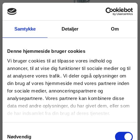
2 formater
Samtykke
Detaljer
Om
Aktivt dansk, Engelsk
Lise Bostrup
Kim Andersen
Køb læremidler og find masterclasses mm.
Denne hjemmeside bruger cookies
Fortsæt som:
Vi bruger cookies til at tilpasse vores indhold og
annoncer, til at vise dig funktioner til sociale medier og til
Fra
at analysere vores trafik. Vi deler også oplysninger om
219,00 KR.
din brug af vores hjemmeside med vores partnere inden
For privatkunder og
For institutioner og
for sociale medier, annonceringspartnere og
analysepartnere. Vores partnere kan kombinere disse
studerende. Du får
virksomheder. Du
data med andre oplysninger, du har givet dem, eller som
vist priser inkl.
får vist priser ekskl.
de har indsamlet fra din brug af deres tjenester.
moms.
moms.
Samtykkevalg
Privat
Institution
Nødvendig