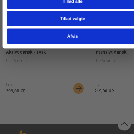
Tillad alle
Tillad valgte
Gå til praxisOnline
Afvis
2 formater
2 formater
Aktivt dansk - Tysk
Intensivt dansk
Lise Bostrup
Lise Bostrup
Fra
Fra
299,00 KR.
219,00 KR.