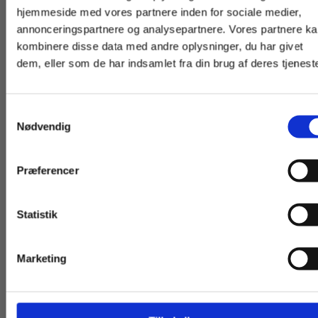
hjemmeside med vores partnere inden for sociale medier,
For privatkunder og
For institutioner og
annonceringspartnere og analysepartnere. Vores partnere k
Fra
Fra
studerende. Du får
virksomheder. Du
kombinere disse data med andre oplysninger, du har givet
299,00 KR.
219,00 KR.
dem, eller som de har indsamlet fra din brug af deres tjeneste
vist priser inkl.
får vist priser ekskl.
moms.
moms.
Samtykkevalg
Privat
Institution
Nødvendig
Præferencer
Titler i serien
Statistik
Tilgå dine onlinematerialer
Marketing