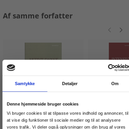
Af samme forfatter
Samtykke
Detaljer
Om
Køb læremidler og find masterclasses mm.
Denne hjemmeside bruger cookies
2 formater
2 formater
Fortsæt som:
Aktivt dansk - Tysk
Intensivt dansk
Vi bruger cookies til at tilpasse vores indhold og annoncer, til
at vise dig funktioner til sociale medier og til at analysere
Lise Bostrup
Lise Bostrup
vores trafik. Vi deler også oplysninger om din brug af vores