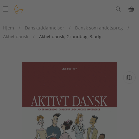
Main
navigation
Hjem
/
Danskuddannelser
/
Dansk som andetsprog
/
Aktivt dansk
/
Aktivt dansk, Grundbog, 3.udg.