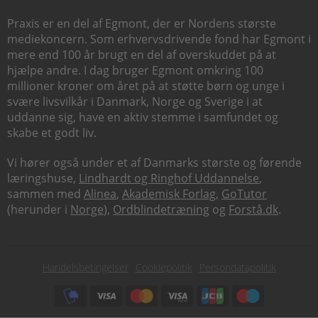
Praxis er en del af Egmont, der er Nordens største
mediekoncern. Som erhvervsdrivende fond har Egmont i
mere end 100 år brugt en del af overskuddet på at
hjælpe andre. I dag bruger Egmont omkring 100
millioner kroner om året på at støtte børn og unge i
svære livsvilkår i Danmark, Norge og Sverige i at
uddanne sig, have en aktiv stemme i samfundet og
skabe et godt liv.
Vi hører også under et af Danmarks største og førende
læringshuse,
Lindhardt og Ringhof Uddannelse
,
sammen med
Alinea
,
Akademisk Forlag
,
GoTutor
(herunder i
Norge
),
Ordblindetræning
og
Forstå.dk
.
Subfooter
Handelsbetingelser
Cookiepolitik
Persondatapolitik
menu
Subfooter
payment