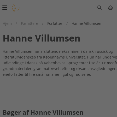
Main
navigation
Hjem
/
Forfattere
/
Forfatter
/
Hanne Villumsen
Hanne Villumsen
Hanne Villumsen har afsluttende eksaminer i dansk, russisk og
litteraturvidenskab fra Københavns Universitet. Hun har undervi
udlændinge i dansk på Københavns Sprogcenter i 18 år. Er medfor
grundmaterialer, grammatikøvehæfter og eksamensvejledninger,
eneforfatter til fire små romaner i gul og rød serie.
Bøger af Hanne Villumsen