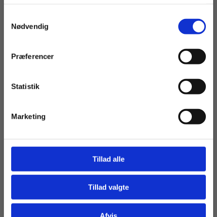
Samtykkevalg
Privat
Institution
Nødvendig
Præferencer
Statistik
Tilgå dine onlinematerialer
Engangsbog
Alfabetas grammatik, Øvehæfte 1
Marketing
Hanne Villumsen
Lene Bagger
Frank Henry Lisborg
Tillad alle
85,00 KR.
Tillad valgte
Gå til praxisOnline
Læs Mere
Afvis