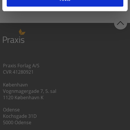
Praxis Forlag A/S
CVR 41280921
København
Vognmagergade 7, 5. sal
1120 København K
Odense
Kochsgade 31D
5000 Odense