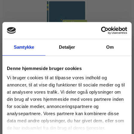
Samtykke
Detaljer
Om
Engangsbog
Køb læremidler og find masterclasses mm.
Denne hjemmeside bruger cookies
Den lille eksamensbog
Fortsæt som:
Vi bruger cookies til at tilpasse vores indhold og
Hanne Villumsen
Lene Bagger
annoncer, til at vise dig funktioner til sociale medier og til
at analysere vores trafik. Vi deler også oplysninger om
din brug af vores hjemmeside med vores partnere inden
For privatkunder og
For institutioner og
for sociale medier, annonceringspartnere og
155,00 KR.
analysepartnere. Vores partnere kan kombinere disse
studerende. Du får
virksomheder. Du
data med andre oplysninger, du har givet dem, eller som
vist priser inkl.
får vist priser ekskl.
de har indsamlet fra din brug af deres tjenester.
moms.
moms.