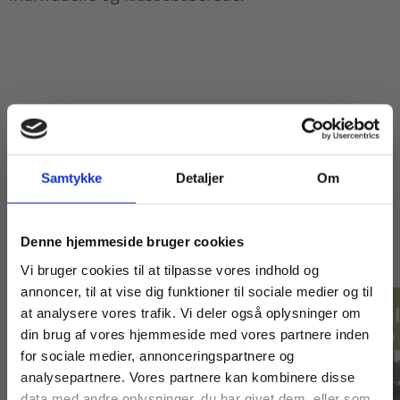
Samtykke
Detaljer
Om
Titler i serien
Køb læremidler og find masterclasses mm.
Denne hjemmeside bruger cookies
Fortsæt som:
Vi bruger cookies til at tilpasse vores indhold og
annoncer, til at vise dig funktioner til sociale medier og til
Forudbestilling
at analysere vores trafik. Vi deler også oplysninger om
din brug af vores hjemmeside med vores partnere inden
For privatkunder og
For institutioner og
for sociale medier, annonceringspartnere og
analysepartnere. Vores partnere kan kombinere disse
studerende. Du får
virksomheder. Du
data med andre oplysninger, du har givet dem, eller som