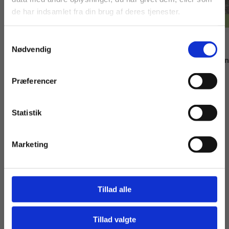
vist priser inkl.
får vist priser ekskl.
de har indsamlet fra din brug af deres tjenester.
moms.
moms.
Samtykkevalg
Privat
Institution
Bog
Bog
Nødvendig
Tre venner, Grønt niveau
Et lille håb, Grønt 
Ulla Graumann
Kirsten Ahlburg
Præferencer
Statistik
Tilgå dine onlinematerialer
105,00 KR.
85,00 KR.
Marketing
Se alle
Tillad alle
Tillad valgte
Gå til praxisOnline