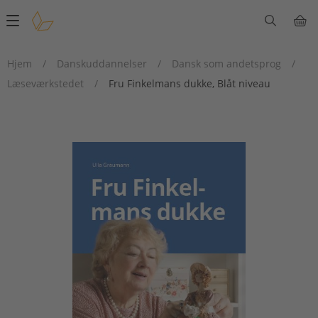
Main
navigation
Hjem
/
Danskuddannelser
/
Dansk som andetsprog
/
Læseværkstedet
/
Fru Finkelmans dukke, Blåt niveau