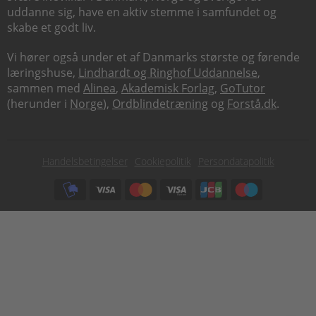
uddanne sig, have en aktiv stemme i samfundet og
skabe et godt liv.
Vi hører også under et af Danmarks største og førende
læringshuse,
Lindhardt og Ringhof Uddannelse
,
sammen med
Alinea
,
Akademisk Forlag
,
GoTutor
(herunder i
Norge
),
Ordblindetræning
og
Forstå.dk
.
Subfooter
Handelsbetingelser
Cookiepolitik
Persondatapolitik
menu
Subfooter
payment
options