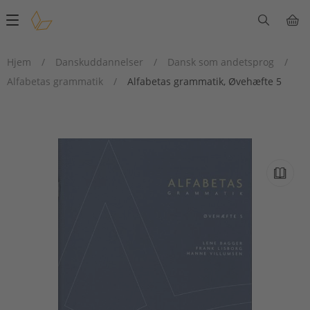
Main
navigation
Hjem
/
Danskuddannelser
/
Dansk som andetsprog
/
Alfabetas grammatik
/
Alfabetas grammatik, Øvehæfte 5