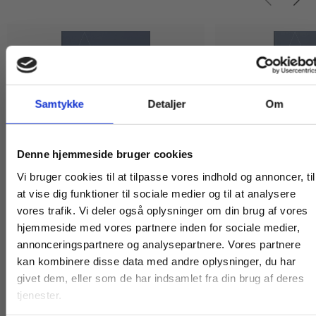
Samtykke
Detaljer
Om
Køb læremidler og find masterclasses mm.
Denne hjemmeside bruger cookies
Fortsæt som:
Vi bruger cookies til at tilpasse vores indhold og annoncer, til
Engangsbog
Bog
at vise dig funktioner til sociale medier og til at analysere
Alfabetas grammatik, Øvehæfte 4
Alfabetas grammat
vores trafik. Vi deler også oplysninger om din brug af vores
Hanne Villumsen
Lene Bagger
Frank Henry Lisborg
Jo Hermann
hjemmeside med vores partnere inden for sociale medier,
For privatkunder og
For institutioner og
annonceringspartnere og analysepartnere. Vores partnere
kan kombinere disse data med andre oplysninger, du har
studerende. Du får
virksomheder. Du
givet dem, eller som de har indsamlet fra din brug af deres
vist priser inkl.
får vist priser ekskl.
tjenester.
85,00 KR.
95,00 KR.
moms.
moms.