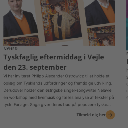
NYHED
Tyskfaglig eftermiddag i Vejle
den 23. september
Vi har inviteret
Philipp Alexander Ostrowicz
til at holde et
oplæg om Tysklands udfordringer og fremtidige udvikling.
Derudover holder den østrigske singer-songwriter Nelavie
en workshop med livemusik og fælles analyse af tekster på
tysk. Forlaget Saga giver deres bud på populære tyske
podcasts og nye tendenser inden for tysk litteratur og
Tilmeld dig her
lydbøger.