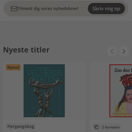
Skriv mig op
Tilmeld dig vores nyhedsbrev!
Nyeste titler
Nyhed
Flergangsbog
2 formater