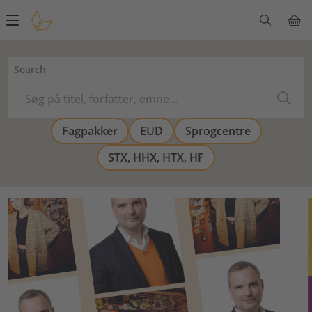
Main
navigation
Search
Fagpakker
EUD
Sprogcentre
STX, HHX, HTX, HF