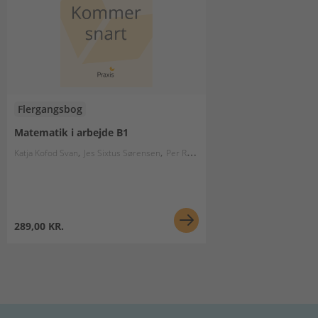
Flergangsbog
Matematik i arbejde B1
Katja Kofod Svan
Jes Sixtus Sørensen
Per Rosenqvist
Bodil Bruun
Olav Lyn
289,00 KR.