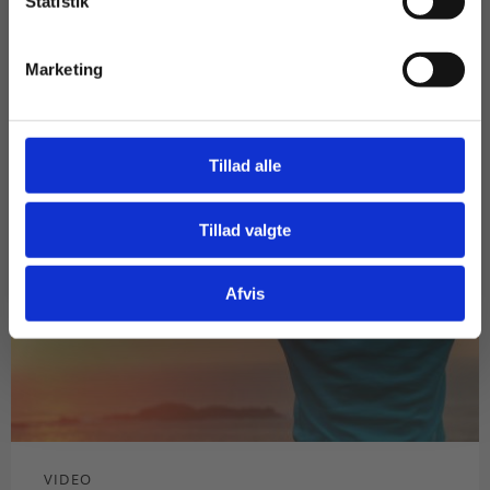
Statistik
Tilgå dine onlinematerialer
Marketing
Tillad alle
Tillad valgte
Gå til praxisOnline
Afvis
VIDEO