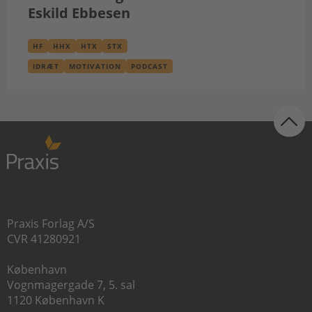
Eskild Ebbesen
HF
HHX
HTX
STX
IDRÆT
MOTIVATION
PODCAST
Praxis Forlag A/S
CVR 41280921
København
Vognmagergade 7, 5. sal
1120 København K