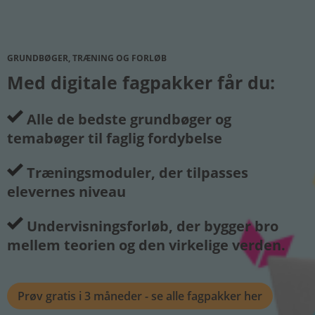
GRUNDBØGER, TRÆNING OG FORLØB
Med digitale fagpakker får du:
Alle de bedste grundbøger og
temabøger til faglig fordybelse
Træningsmoduler, der tilpasses
elevernes niveau
Undervisningsforløb, der bygger bro
mellem teorien og den virkelige verden.
Prøv gratis i 3 måneder - se alle fagpakker her