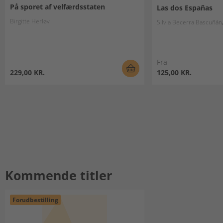
På sporet af velfærdsstaten
Las dos Españas
Birgitte Herløv
Silvia Becerra Bascuñán
Fra
229,00 KR.
125,00 KR.
Kommende titler
Forudbestilling