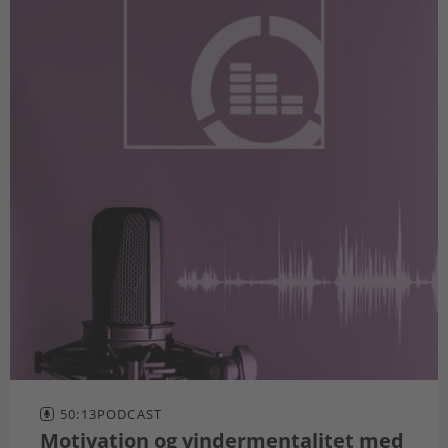
50:13
PODCAST
Motivation og vindermentalitet med