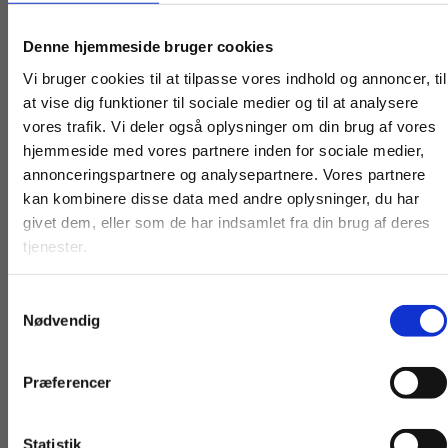
Køb læremidler og find masterclasses mm.
Denne hjemmeside bruger cookies
Fortsæt som:
Vi bruger cookies til at tilpasse vores indhold og annoncer, til
at vise dig funktioner til sociale medier og til at analysere
vores trafik. Vi deler også oplysninger om din brug af vores
hjemmeside med vores partnere inden for sociale medier,
For privatkunder og
For institutioner og
annonceringspartnere og analysepartnere. Vores partnere
kan kombinere disse data med andre oplysninger, du har
studerende. Du får
virksomheder. Du
givet dem, eller som de har indsamlet fra din brug af deres
vist priser inkl.
får vist priser ekskl.
tjenester.
moms.
moms.
Flergangsbog
Flergangsbog
Samtykkevalg
Privat
Institution
Nødvendig
Ludvig Holberg: Erasmus Montanus
Søren Kierkegaard:
dagbog
Ludvig Holberg
Søren Kierkegaard
Præferencer
Statistik