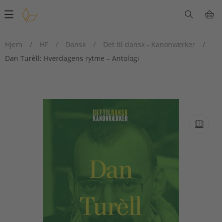
Main
navigation
Hjem
/
HF
/
Dansk
/
Det til dansk - Kanonværker
/
Dan Turèll: Hverdagens rytme – Antologi