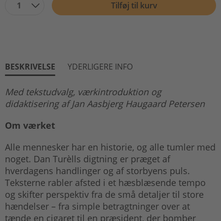
1
Tilføj til kurv
BESKRIVELSE
YDERLIGERE INFO
Med tekstudvalg, værkintroduktion og
didaktisering af Jan Aasbjerg Haugaard Petersen
Om værket
Alle mennesker har en historie, og alle tumler med
noget. Dan Turèlls digtning er præget af
hverdagens handlinger og af storbyens puls.
Teksterne rabler afsted i et hæsblæsende tempo
og skifter perspektiv fra de små detaljer til store
hændelser – fra simple betragtninger over at
tænde en cigaret til en præsident, der bomber