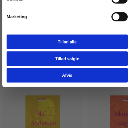
Tilgå dine onlinematerialer
139,00 KR.
139,00 KR.
Marketing
Se alle
Tillad alle
Tillad valgte
Gå til praxisOnline
Afvis
Andre har også købt