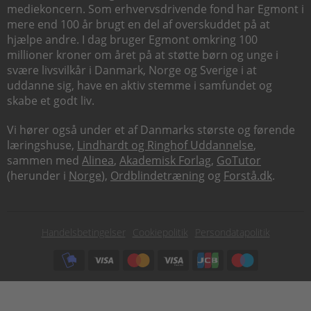
mediekoncern. Som erhvervsdrivende fond har Egmont i
mere end 100 år brugt en del af overskuddet på at
hjælpe andre. I dag bruger Egmont omkring 100
millioner kroner om året på at støtte børn og unge i
svære livsvilkår i Danmark, Norge og Sverige i at
uddanne sig, have en aktiv stemme i samfundet og
skabe et godt liv.
Vi hører også under et af Danmarks største og førende
læringshuse,
Lindhardt og Ringhof Uddannelse
,
sammen med
Alinea
,
Akademisk Forlag
,
GoTutor
(herunder i
Norge
),
Ordblindetræning
og
Forstå.dk
.
Subfooter
Handelsbetingelser
Cookiepolitik
Persondatapolitik
menu
Subfooter
payment
options