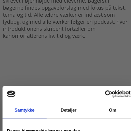
skrevet i øjenhøjde med eleverne. Bagerst i
bøgerne findes opgaveforslag med fokus på tekst,
tema og tid. Alle ældre værker er indlæst som
lydbog, og med alle værker følger en podcast, hvor
introduktionens skribent fortæller om
kanonforfatterens liv, tid og værk.
Titler i serien
Samtykke
Detaljer
Om
Køb læremidler og find masterclasses mm.
Denne hjemmeside bruger cookies