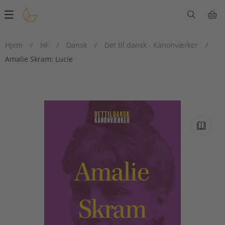
Main
navigation
Hjem
/
HF
/
Dansk
/
Det til dansk - Kanonværker
/
Amalie Skram: Lucie