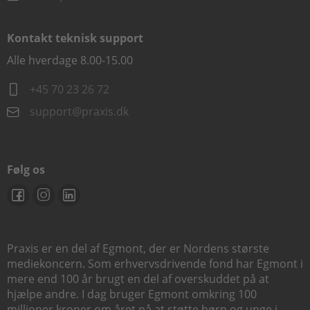
Kontakt teknisk support
Alle hverdage 8.00-15.00
+45 70 23 26 72
support@praxis.dk
Følg os
Praxis er en del af Egmont, der er Nordens største
mediekoncern. Som erhvervsdrivende fond har Egmont i
mere end 100 år brugt en del af overskuddet på at
hjælpe andre. I dag bruger Egmont omkring 100
millioner kroner om året på at støtte børn og unge i