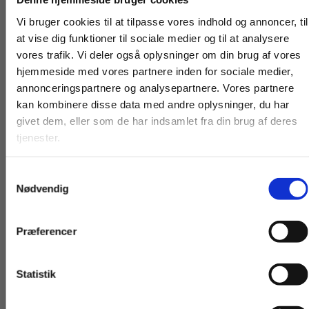
Fortsæt som:
Vi bruger cookies til at tilpasse vores indhold og annoncer, til
at vise dig funktioner til sociale medier og til at analysere
vores trafik. Vi deler også oplysninger om din brug af vores
hjemmeside med vores partnere inden for sociale medier,
For privatkunder og
For institutioner og
annonceringspartnere og analysepartnere. Vores partnere
kan kombinere disse data med andre oplysninger, du har
studerende. Du får
virksomheder. Du
givet dem, eller som de har indsamlet fra din brug af deres
vist priser inkl.
får vist priser ekskl.
tjenester.
moms.
moms.
Flergangsbog
Flergangsbog
Ludvig Holberg: Erasmus Montanus
Søren Kierkegaard:
Samtykkevalg
Privat
Institution
dagbog
Nødvendig
Ludvig Holberg
Søren Kierkegaard
Præferencer
139,00 KR.
139,00 KR.
Statistik
Tilgå dine onlinematerialer