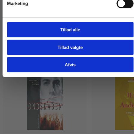
Se alle
Marketing
Tillad alle
Tillad valgte
Gå til praxisOnline
Andre har også købt
Afvis