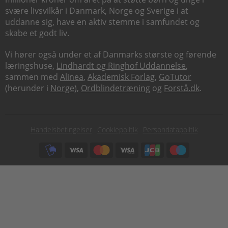
svære livsvilkår i Danmark, Norge og Sverige i at
uddanne sig, have en aktiv stemme i samfundet og
skabe et godt liv.
Vi hører også under et af Danmarks største og førende
læringshuse,
Lindhardt og Ringhof Uddannelse
,
sammen med
Alinea
,
Akademisk Forlag
,
GoTutor
(herunder i
Norge
),
Ordblindetræning
og
Forstå.dk
.
Subfooter
Handelsbetingelser
Cookiepolitik
Persondatapolitik
menu
Subfooter
payment
options