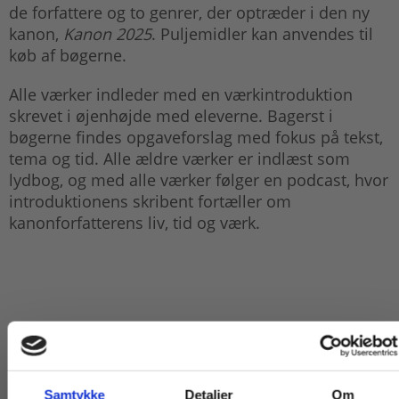
de forfattere og to genrer, der optræder i den ny
kanon,
Kanon 2025
. Puljemidler kan anvendes til
køb af bøgerne.
Alle værker indleder med en værkintroduktion
skrevet i øjenhøjde med eleverne. Bagerst i
bøgerne findes opgaveforslag med fokus på tekst,
tema og tid. Alle ældre værker er indlæst som
lydbog, og med alle værker følger en podcast, hvor
introduktionens skribent fortæller om
kanonforfatterens liv, tid og værk.
Samtykke
Detaljer
Om