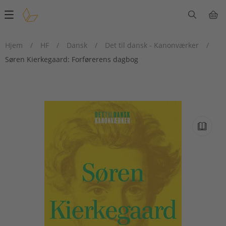
Main
navigation
Hjem
/
HF
/
Dansk
/
Det til dansk - Kanonværker
/
Søren Kierkegaard: Forførerens dagbog