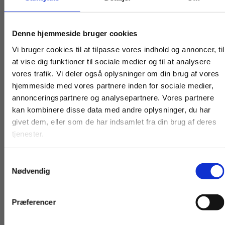
Titler i serien
Køb læremidler og find masterclasses mm.
Denne hjemmeside bruger cookies
Fortsæt som:
Vi bruger cookies til at tilpasse vores indhold og annoncer, til
at vise dig funktioner til sociale medier og til at analysere
vores trafik. Vi deler også oplysninger om din brug af vores
hjemmeside med vores partnere inden for sociale medier,
For privatkunder og
For institutioner og
annonceringspartnere og analysepartnere. Vores partnere
kan kombinere disse data med andre oplysninger, du har
studerende. Du får
virksomheder. Du
givet dem, eller som de har indsamlet fra din brug af deres
vist priser inkl.
får vist priser ekskl.
tjenester.
moms.
moms.
Samtykkevalg
Privat
Institution
Flergangsbog
Flergangsbog
Nødvendig
Ludvig Holberg: Erasmus Montanus
Rigsfællesskabets 
traditioner: Havet 
Ludvig Holberg
Præferencer
Ukendt forfatter