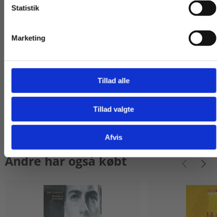
Statistik
Tilgå dine onlinematerialer
139,00 KR.
139,00 KR.
Marketing
Se alle
Tillad alle
Tillad valgte
Gå til praxisOnline
Afvis
Andre har også købt