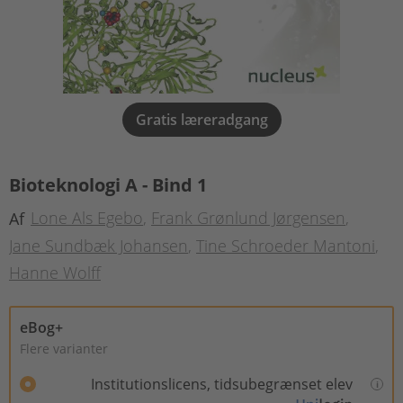
Gratis læreradgang
Bioteknologi A - Bind 1
Lone Als Egebo
Frank Grønlund Jørgensen
Af
Jane Sundbæk Johansen
Tine Schroeder Mantoni
Hanne Wolff
eBog+
Flere varianter
Institutionslicens, tidsubegrænset elev