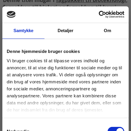
Denne titel indgår i
fagpakken til bioteknologi,
fagpakken til biologi
og
fagpakken til kemi
.
Denne bog er første bind i en serie af bøger til
STX-faget Bioteknologi A. Bøgerne vil tilsammen
Samtykke
Detaljer
Om
dække kernestof og udvalgt supplerende stof som
det fremgår af læreplanen fra 2017 for faget. Bind
1 er skrevet til undervisningen i 1.g.
Køb læremidler og find masterclasses mm.
Denne hjemmeside bruger cookies
Fortsæt som:
Bogen indeholder følgende syv kapitler:
Vi bruger cookies til at tilpasse vores indhold og
annoncer, til at vise dig funktioner til sociale medier og til
I gang med bioteknologi
at analysere vores trafik. Vi deler også oplysninger om
din brug af vores hjemmeside med vores partnere inden
Cellernes biologi og kemi
For privatkunder og
For institutioner og
for sociale medier, annonceringspartnere og
Proteiner og enzymer
analysepartnere. Vores partnere kan kombinere disse
studerende. Du får
virksomheder. Du
data med andre oplysninger, du har givet dem, eller som
Se på DNA
vist priser inkl.
får vist priser ekskl.
de har indsamlet fra din brug af deres tjenester.
Mikrobiel vækst og produktion af bioethanol
moms.
moms.
Probiotika og produktion af yoghurt
Samtykkevalg
Privat
Institution