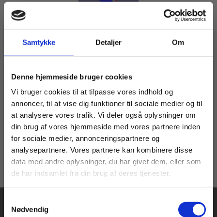
Samtykke
Detaljer
Om
eBog+
Bioteknologi A
Køb læremidler og find masterclasses mm.
Preben Albertsen
Hanne Busk
Annette Nyvad
Karen Helmig
Kristine Raae
Denne hjemmeside bruger cookies
Fortsæt som:
Vi bruger cookies til at tilpasse vores indhold og
annoncer, til at vise dig funktioner til sociale medier og til
Fra
at analysere vores trafik. Vi deler også oplysninger om
60,00 KR.
din brug af vores hjemmeside med vores partnere inden
For privatkunder og
For institutioner og
for sociale medier, annonceringspartnere og
analysepartnere. Vores partnere kan kombinere disse
studerende. Du får
virksomheder. Du
data med andre oplysninger, du har givet dem, eller som
vist priser inkl.
får vist priser ekskl.
de har indsamlet fra din brug af deres tjenester.
moms.
moms.
Samtykkevalg
Privat
Institution
Nødvendig