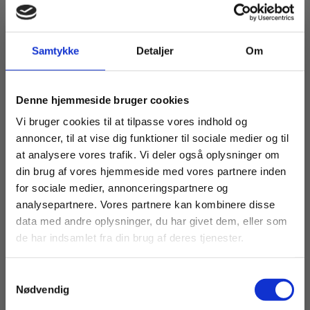
Samtykke
Detaljer
Om
eBog+
Bioteknologi A HTX - bind 2
Køb læremidler og find masterclasses mm.
Kristine Raae
Lone Als Egebo
Frank Grønlund Jørgensen
Kirsten Hede
Jane
Denne hjemmeside bruger cookies
Fortsæt som:
Vi bruger cookies til at tilpasse vores indhold og
annoncer, til at vise dig funktioner til sociale medier og til
Fra
at analysere vores trafik. Vi deler også oplysninger om
90,00 KR.
din brug af vores hjemmeside med vores partnere inden
For privatkunder og
For institutioner og
for sociale medier, annonceringspartnere og
analysepartnere. Vores partnere kan kombinere disse
studerende. Du får
virksomheder. Du
data med andre oplysninger, du har givet dem, eller som
vist priser inkl.
får vist priser ekskl.
de har indsamlet fra din brug af deres tjenester.
moms.
moms.
Samtykkevalg
Privat
Institution
Nødvendig