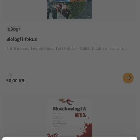
eBog+
Biologi i fokus
Kristine Raae
Kirsten Hede
Paul Paludan-Müller
Bodil Blem Bidstrup
Fra
50,00 KR.