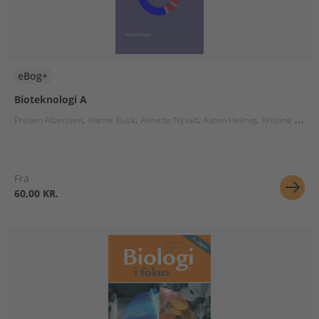
eBog+
Bioteknologi A
Preben Albertsen
Hanne Busk
Annette Nyvad
Karen Helmig
Kristine Raae
Fra
60,00 KR.