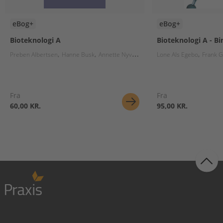
eBog+
eBog+
Bioteknologi A
Bioteknologi A - Bi
Preben Albertsen
Hanne Busk
Annette Nyvad
Karen Helmig
Lone Als Egebo
Kristine Raae
Frank G
Fra
Fra
60,00 KR.
95,00 KR.