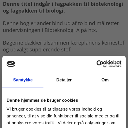
Denne titel indgår i
fagpakken til bioteknologi
og
fagpakken til biologi
.
Denne bog er andet bind ud af to bind målrettet
undervisningen i Bioteknologi A på htx.
Bøgerne dækker tilsammen læreplanens kernestof
og udvalgt supplerende stof.
Sammen med introduktionen til basale emner i
bioteknologi perspektiveres til de teknologiske
muligheder, der ligger i de enkelte fagområder.
Samtykke
Detaljer
Om
Bind 2 indeholder 12 kapitler:
Køb læremidler og find masterclasses mm.
Åndedræt og blodkredsløb
Denne hjemmeside bruger cookies
Fortsæt som:
Vi bruger cookies til at tilpasse vores indhold og
Muskler
annoncer, til at vise dig funktioner til sociale medier og til
Enzymtyper og carbohydraternes intermediære
at analysere vores trafik. Vi deler også oplysninger om