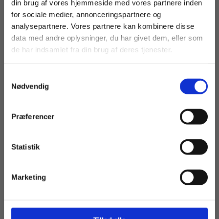
stofskifte
din brug af vores hjemmeside med vores partnere inden
For privatkunder og
For institutioner og
for sociale medier, annonceringspartnere og
Enzymkinetik
analysepartnere. Vores partnere kan kombinere disse
studerende. Du får
virksomheder. Du
Immunforsvaret
data med andre oplysninger, du har givet dem, eller som
vist priser inkl.
får vist priser ekskl.
de har indsamlet fra din brug af deres tjenester.
Antibiotika og resistens
moms.
moms.
DNA-teknologi og proteinoprensning
Samtykkevalg
Privat
Institution
Stamceller, genmodificering og kloning
Nødvendig
Anvendt bioinformatik – sekvensanalyse
Præferencer
Planters biologiske produktion
Økosystemer
Statistik
Tilgå dine onlinematerialer
Miljøteknologi
Bogens figurmateriale kan findes på
Marketing
www.nucleus.dk
, hvor man også vil kunne finde
supplerende materialer.