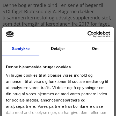
Denne bog er tredie bind i en serie af bøger til
STX-faget Bioteknologi A. Bøgerne dækker
tilsammen kernestof og udvalgt supplerende stof,
som det fremgår af læreplanen fra 2017 for faget.
Bind 3 bygger videre på det faglige stof
gennemgået i bind 1 og 2, men de to sidste bind
kan læses sideløbende.
Samtykke
Detaljer
Om
Kapitlerne i bind 3:
Køb læremidler og find masterclasses mm.
Denne hjemmeside bruger cookies
Anvendt bioinformatik – sekvensanalyse
Fortsæt som:
Vi bruger cookies til at tilpasse vores indhold og
Oprensning og analyse af proteiner
annoncer, til at vise dig funktioner til sociale medier og til
Hormoner | Forplantning og fosterdiagnostik
at analysere vores trafik. Vi deler også oplysninger om
din brug af vores hjemmeside med vores partnere inden
Økotoksikologi
For privatkunder og
For institutioner og
for sociale medier, annonceringspartnere og
Immunforsvaret
analysepartnere. Vores partnere kan kombinere disse
studerende. Du får
virksomheder. Du
data med andre oplysninger, du har givet dem, eller som
Antibiotika og resistens
vist priser inkl.
får vist priser ekskl.