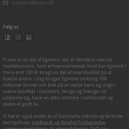
support@praxis.dk
Følg os
Praxis er en del af Egmont, der er Nordens største
mediekoncern. Som erhvervsdrivende fond har Egmont i
mere end 100 år brugt en del af overskuddet på at
hjælpe andre. I dag bruger Egmont omkring 100
millioner kroner om året på at støtte børn og unge i
svære livsvilkår i Danmark, Norge og Sverige i at
uddanne sig, have en aktiv stemme i samfundet og
skabe et godt liv.
Vi hører også under et af Danmarks største og førende
læringshuse,
Lindhardt og Ringhof Uddannelse
,
sammen med
Alinea
,
Akademisk Forlag
,
GoTutor