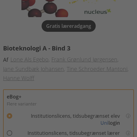
Gratis læreradgang
Bioteknologi A - Bind 3
Lone Als Egebo
Frank Grønlund Jørgensen
Af
Jane Sundbæk Johansen
Tine Schroeder Mantoni
Hanne Wolff
eBog+
Flere varianter
Institutionslicens, tidsubegrænset elev
Institutionslicens, tidsubegrænset lærer