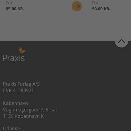
Fra
Fra
85,00 KR.
90,00 KR.
Praxis Forlag A/S
CVR 41280921
København
Vognmagergade 7, 5. sal
1120 København K
Odense