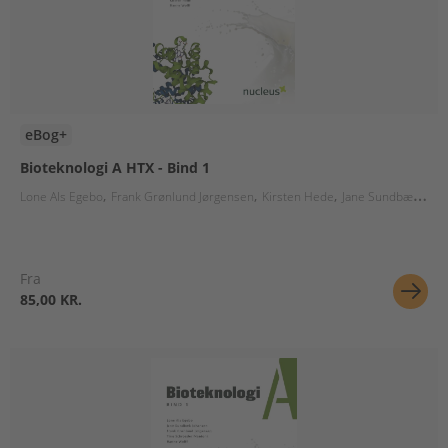
eBog+
Bioteknologi A HTX - Bind 1
Lone Als Egebo
Frank Grønlund Jørgensen
Kirsten Hede
Jane Sundbæk Johansen
Fra
85,00 KR.