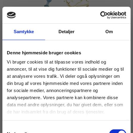
eBog+
Samtykke
Detaljer
Om
Bioteknologi A - Bind 2
Køb læremidler og find masterclasses mm.
Lone Als Egebo
Frank Grønlund Jørgensen
Jane Sundbæk Johansen
Tine Schroeder Mantoni
Denne hjemmeside bruger cookies
Fortsæt som:
Vi bruger cookies til at tilpasse vores indhold og
annoncer, til at vise dig funktioner til sociale medier og til
Fra
at analysere vores trafik. Vi deler også oplysninger om
95,00 KR.
din brug af vores hjemmeside med vores partnere inden
For privatkunder og
For institutioner og
for sociale medier, annonceringspartnere og
analysepartnere. Vores partnere kan kombinere disse
studerende. Du får
virksomheder. Du
data med andre oplysninger, du har givet dem, eller som
vist priser inkl.
får vist priser ekskl.
de har indsamlet fra din brug af deres tjenester.
moms.
moms.
Samtykkevalg
Privat
Institution