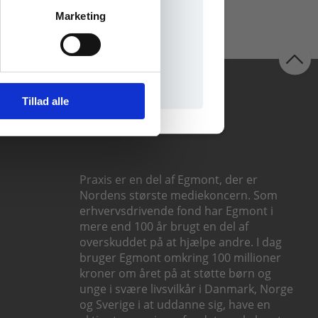
Marketing
il praxisOnline
Følg os
Tillad alle
Praxis er en del af Egmont, der er
Nordens største mediekoncern. Som
erhvervsdrivende fond har Egmont i
mere end 100 år brugt en del af
overskuddet på at hjælpe andre. I dag
bruger Egmont omkring 100 millioner
kroner om året på at støtte børn og
unge i svære livsvilkår i Danmark, Norge
og Sverige i at uddanne sig, have en