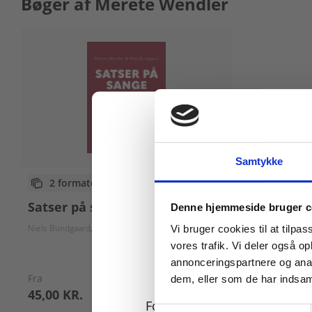
Bøger af Merete Wendler
Samtykke
2 formater
Køb læremidler og find
Satser på sange
Denne hjemmeside bruger c
Niels Bundgaard
Merete Wendler
Vi bruger cookies til at tilpas
vores trafik. Vi deler også 
annonceringspartnere og anal
Fra
dem, eller som de har indsaml
45,00 KR.
For privatkunder og
Samtykkevalg