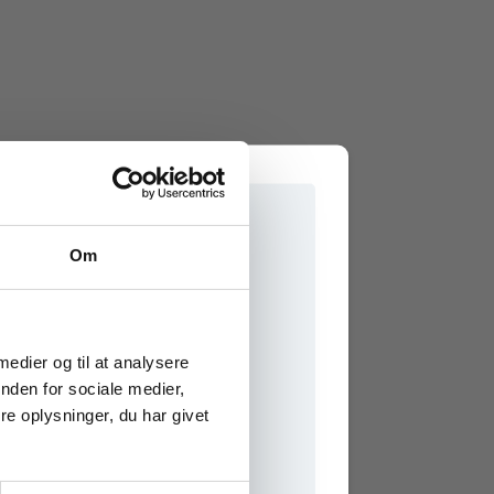
Om
e onlinematerialer
 medier og til at analysere
nden for sociale medier,
e oplysninger, du har givet