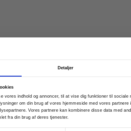
Detaljer
 masterclasses mm.
ookies
Tilgå din
se vores indhold og annoncer, til at vise dig funktioner til sociale
oplysninger om din brug af vores hjemmeside med vores partnere i
ysepartnere. Vores partnere kan kombinere disse data med andr
et fra din brug af deres tjenester.
For institutioner og