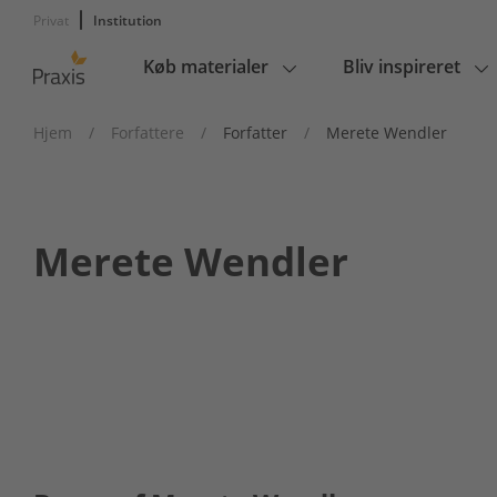
Privat
Institution
Køb materialer
Bliv inspireret
Main
navigation
Hjem
/
Forfattere
/
Forfatter
/
Merete Wendler
Merete Wendler