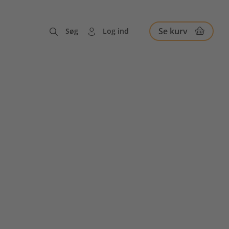
Se kurv
Søg
Log ind