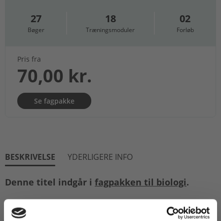
27
18
02
Bøger
Træningsmoduler
Forløb
Pris fra
70,00 kr.
Se fagpakke
BESKRIVELSE
YDERLIGERE INFO
Denne titel indgår i
fagpakken til biologi
.
Biologi i fokus
er skrevet til undervisningen i
biologi på B-niveau og dækker læreplanernes