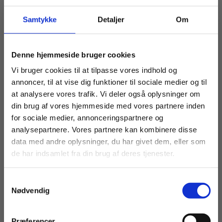
kernestof for de gymnasiale uddannelser.
Samtykke
Detaljer
Om
Celler
Energi til arbejdet
Køb læremidler og find masterclasses mm.
Denne hjemmeside bruger cookies
Nerver – kroppens signalveje
Fortsæt som:
Vi bruger cookies til at tilpasse vores indhold og
Proteiner – struktur og funktion
annoncer, til at vise dig funktioner til sociale medier og til
at analysere vores trafik. Vi deler også oplysninger om
DNA – livets opskrift
din brug af vores hjemmeside med vores partnere inden
Genteknologi i praksis
For privatkunder og
For institutioner og
for sociale medier, annonceringspartnere og
Evolution, arv og miljø
analysepartnere. Vores partnere kan kombinere disse
studerende. Du får
virksomheder. Du
data med andre oplysninger, du har givet dem, eller som
Naturen i grundtræk
vist priser inkl.
får vist priser ekskl.
de har indsamlet fra din brug af deres tjenester.
moms.
moms.
Skovene i Danmark.
Samtykkevalg
Bogens figurer er tilgængelige på
nucleus.dk
.
Privat
Institution
Nødvendig
Denne bog er udgivet af Nucleus.
Præferencer