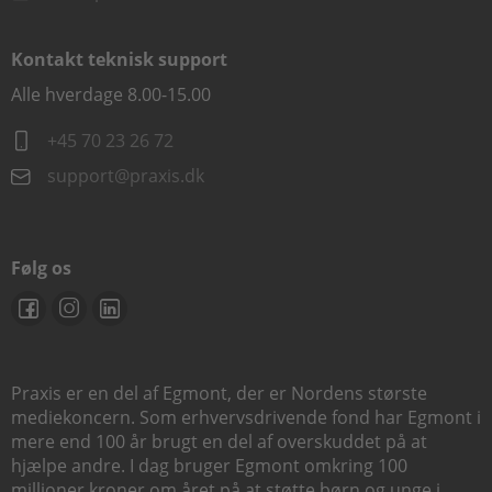
Kontakt teknisk support
Alle hverdage 8.00-15.00
+45 70 23 26 72
support@praxis.dk
Følg os
Praxis er en del af Egmont, der er Nordens største
mediekoncern. Som erhvervsdrivende fond har Egmont i
mere end 100 år brugt en del af overskuddet på at
hjælpe andre. I dag bruger Egmont omkring 100
millioner kroner om året på at støtte børn og unge i