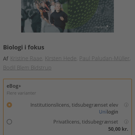
Biologi i fokus
Kristine Raae
Kirsten Hede
Paul Paludan-Müller
Af
Bodil Blem Bidstrup
eBog+
Flere varianter
Institutionslicens, tidsubegrænset elev
Privatlicens, tidsubegrænset
50,00 kr.