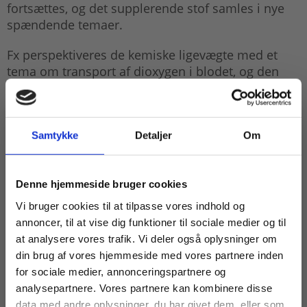
fortsættes, og det supplerende stof samles i nye
spændende temaer.
Fx perspektiveres de kemiske ligevægte med et
tema om transport af dioxygen i blodet, og den
organiske kemi fordeles over flere kapitler der
bl.a. uddybes med temaer om sukkerstoffer og
geleringsmidler, lipider i planter og dyr,
aminosyrer og proteiner. Det eksperimentelle
Samtykke
Detaljer
Om
arbejde vil også være i fokus, fx gennem kapitler
der omhandler spektrofotometri, separation samt
Køb læremidler og find masterclasses mm.
en række andre kemiske metoder og teknikker.
Denne hjemmeside bruger cookies
Fortsæt som:
Vi bruger cookies til at tilpasse vores indhold og
Bogen har otte kapitler:
annoncer, til at vise dig funktioner til sociale medier og til
at analysere vores trafik. Vi deler også oplysninger om
Farvede forbindelser og lys
din brug af vores hjemmeside med vores partnere inden
Kemiske ligevægte
For privatkunder og
For institutioner og
for sociale medier, annonceringspartnere og
analysepartnere. Vores partnere kan kombinere disse
studerende. Du får
virksomheder. Du
Syre-basereaktioner og pH-beregninger
data med andre oplysninger, du har givet dem, eller som