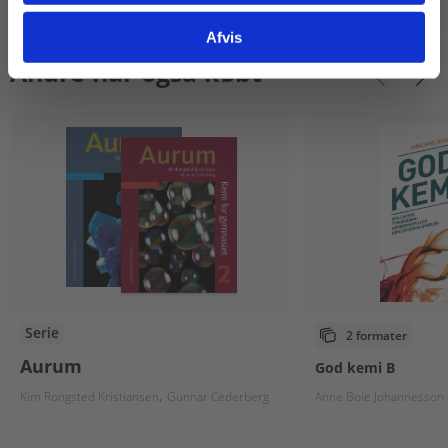
Afvis
Andre har også købt
Serie
2 formater
Aurum
God kemi B
Kim Rongsted Kristiansen
Gunnar Cederberg
Anne Boie Johannesson