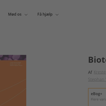
Mød os
Få hjælp
Biot
Krest
Af
Stephan 
eBog+
Flere var