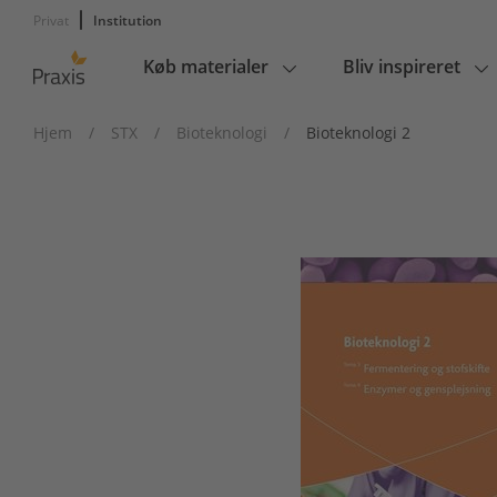
Privat
Institution
Køb materialer
Bliv inspireret
Main
navigation
Hjem
/
STX
/
Bioteknologi
/
Bioteknologi 2