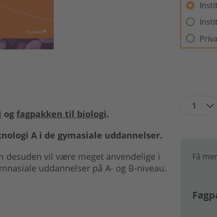
Inst
Inst
Priv
1
i
og
fagpakken til biologi
.
knologi A i de gymasiale uddannelser.
om desuden vil være meget anvendelige i
Få mer
ymnasiale uddannelser på A- og B-niveau.
Fagpa