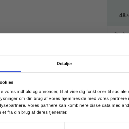
48
B
Pris fra
70,
Detaljer
 masterclasses mm.
ookies
Tilgå din
se vores indhold og annoncer, til at vise dig funktioner til sociale
oplysninger om din brug af vores hjemmeside med vores partnere i
ysepartnere. Vores partnere kan kombinere disse data med andr
et fra din brug af deres tjenester.
For institutioner og