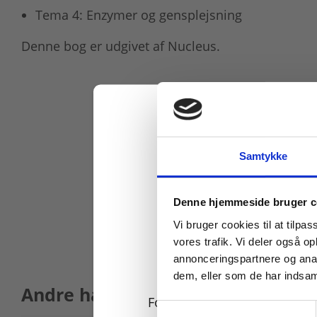
Tema 4: Enzymer og gensplejsning
Denne bog er udgivet af Nucleus.
Samtykke
Køb læremidler og find
Denne hjemmeside bruger c
Vi bruger cookies til at tilpas
vores trafik. Vi deler også 
annonceringspartnere og anal
dem, eller som de har indsaml
Andre har også købt
For privatkunder og
Samtykkevalg