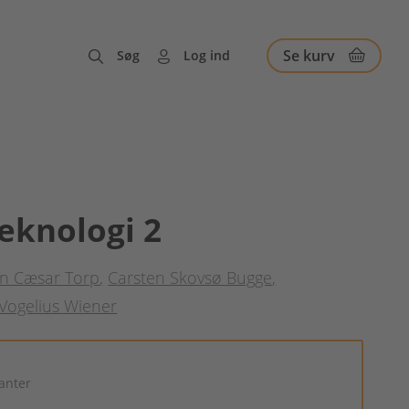
Se kurv
Søg
Log ind
eknologi 2
en Cæsar Torp
Carsten Skovsø Bugge
Vogelius Wiener
ianter