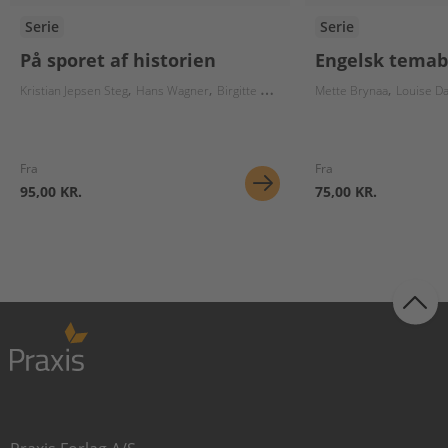
Serie
Serie
På sporet af historien
Engelsk tema
Kristian Jepsen Steg
Hans Wagner
Birgitte Herløv
Lars Christiansen
Mette Brynaa
Louise Da
Nikola
Fra
Fra
95,00 KR.
75,00 KR.