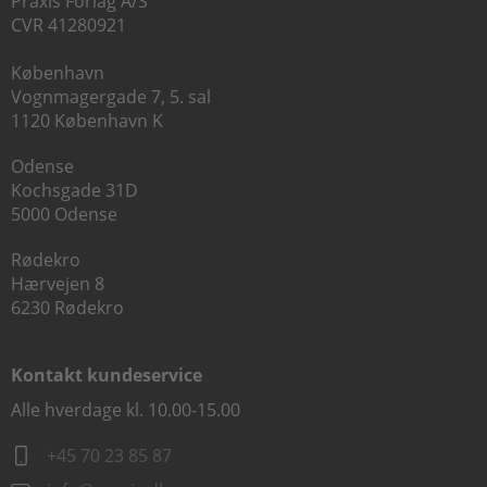
Praxis Forlag A/S
CVR 41280921
København
Vognmagergade 7, 5. sal
1120 København K
Odense
Kochsgade 31D
5000 Odense
Rødekro
Hærvejen 8
6230 Rødekro
Kontakt kundeservice
Alle hverdage kl. 10.00-15.00
+45 70 23 85 87