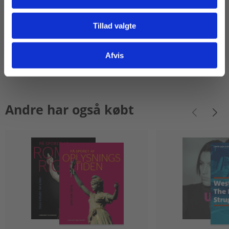
Tillad valgte
Gå til praxisOnline
Afvis
Andre har også købt