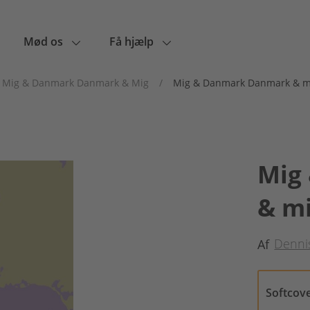
Mød os
Få hjælp
Mig & Danmark Danmark & Mig
/
Mig & Danmark Danmark & mig
Mig
& mi
Denni
Af
Softcov