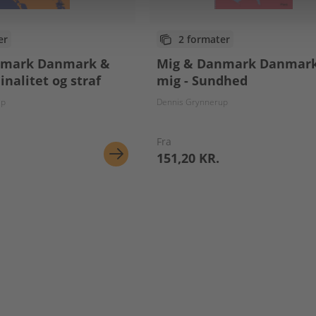
er
2 formater
nmark Danmark &
Mig & Danmark Danmar
inalitet og straf
mig - Sundhed
up
Dennis Grynnerup
Fra
151,20 KR.