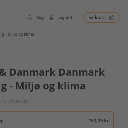
Se kurv
Søg
Log ind
 - Miljø og klima
 & Danmark Danmark
g - Miljø og klima
s Grynnerup
151,20 kr.
er