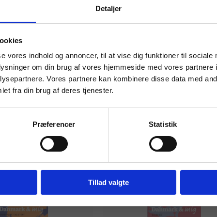
Detaljer
 masterclasses mm.
ookies
Tilgå din
se vores indhold og annoncer, til at vise dig funktioner til sociale
oplysninger om din brug af vores hjemmeside med vores partnere i
ysepartnere. Vores partnere kan kombinere disse data med andr
et fra din brug af deres tjenester.
For institutioner og
virksomheder. Du får
Præferencer
Statistik
vist priser ekskl. moms.
Fortsæt som institution
Gå t
Tillad valgte