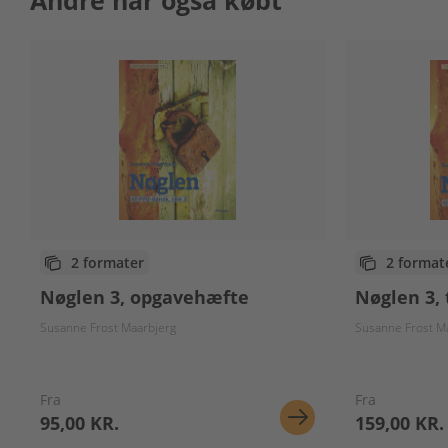
Andre har også købt
2 formater
2 format
Nøglen 3, opgavehæfte
Nøglen 3,
Susanne Frost Maarbjerg
Susanne Frost M
Fra
Fra
95,00 KR.
159,00 KR.