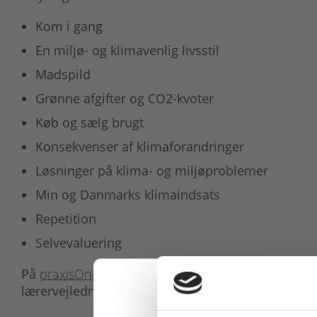
Kom i gang
En miljø- og klimavenlig livsstil
Madspild
Grønne afgifter og CO2-kvoter
Køb og sælg brugt
Konsekvenser af klimaforandringer
Løsninger på klima- og miljøproblemer
Min og Danmarks klimaindsats
Repetition
Selvevaluering
På
praxisOnline.dk
findes ekstra materialer som f.e
lærervejledning.