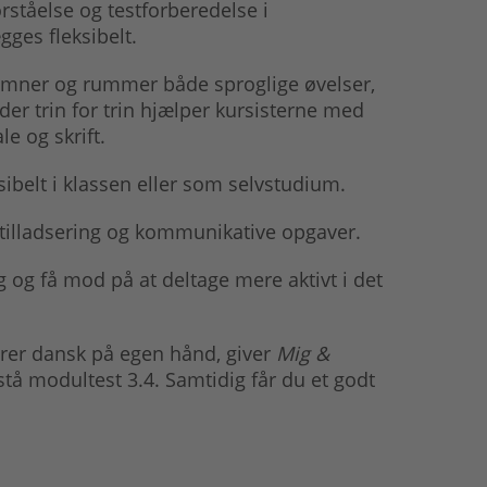
ståelse og testforberedelse i
ges fleksibelt.
remner og rummer både sproglige øvelser,
der trin for trin hjælper kursisterne med
e og skrift.
ibelt i klassen eller som selvstudium.
stilladsering og kommunikative opgaver.
g og få mod på at deltage mere aktivt i det
ærer dansk på egen hånd, giver
Mig &
estå modultest 3.4. Samtidig får du et godt