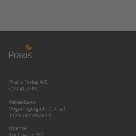
Praxis Forlag A/S
CVR 41280921
København
Vognmagergade 7, 5. sal
1120 København K
Odense
Kochsgade 31D