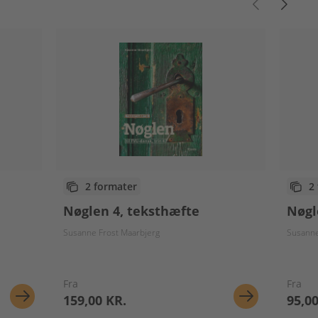
2 formater
2
Nøglen 4, teksthæfte
Nøgl
Susanne Frost Maarbjerg
Susanne
Fra
Fra
159,00 KR.
95,00