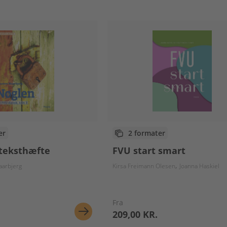
er
2 formater
 teksthæfte
FVU start smart
aarbjerg
Kirsa Freimann Olesen
Joanna Haskiel
Fra
209,00 KR.