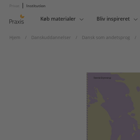
Privat
Institution
Køb materialer
Bliv inspireret
Main
navigation
Hjem
/
Danskuddannelser
/
Dansk som andetsprog
/