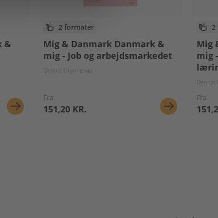
2 formater
2
k &
Mig & Danmark Danmark &
Mig 
mig - Job og arbejdsmarkedet
mig 
læri
Dennis Grynnerup
Dennis
Fra
Fra
151,20 KR.
151,