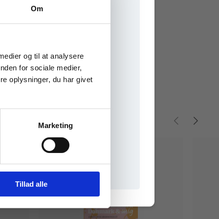
Om
e onlinematerialer
 medier og til at analysere
nden for sociale medier,
e oplysninger, du har givet
Marketing
il praxisOnline
Tillad alle