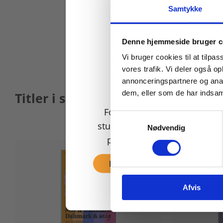
Samtykke
Køb læremidler og find
Denne hjemmeside bruger c
Vi bruger cookies til at tilpas
vores trafik. Vi deler også 
annonceringspartnere og anal
dem, eller som de har indsaml
Titler i serien
For privatkunder og
Samtykkevalg
studerende. Du får vist
Nødvendig
priser inkl. moms.
Fortsæt som privat
Afvis