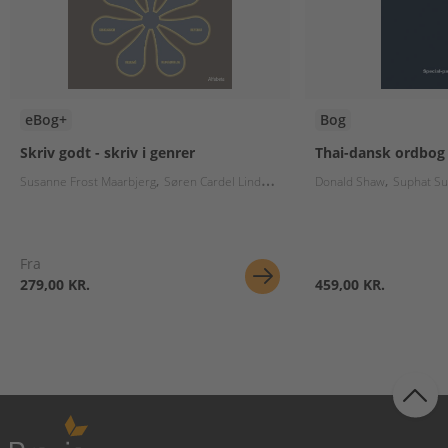
eBog+
Bog
Skriv godt - skriv i genrer
Thai-dansk ordbog
Susanne Frost Maarbjerg
Søren Cardel Lindskrog
Donald Shaw
Suphat S
Fra
279,00 KR.
459,00 KR.