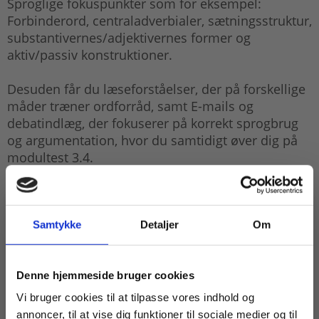
Sproglige fokuspunkter som for eksempel:
Forbinderord, centraladverbialer, sætningsstruktur,
substantivernes/adjektivernes former og
aktiv/passiv konstruktioner.
Desuden får du læseforståelser, der på forskellige
måder træner ordforråd, samt E-mails og
debatindlæg, der fokuserer på korrekt sprogbrug
og argumentation, hvor du samtidigt øver dig på
modultest 3.4.
I Øve-og testbogen finder du også QR-koder til
supplerende materiale på
praxisOnline.dk
.
Samtykke
Detaljer
Om
Køb læremidler og find masterclasses mm.
Denne hjemmeside bruger cookies
Fortsæt som:
Vi bruger cookies til at tilpasse vores indhold og
annoncer, til at vise dig funktioner til sociale medier og til