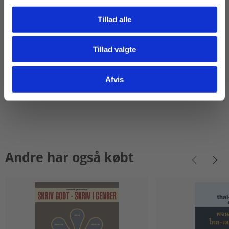
Dennis Grynnerup
Dennis Grynnerup
Tillad alle
Fra
Fra
Tillad valgte
151,20 KR.
151,20 KR.
Gå til praxisOnline
Afvis
Andre har også købt