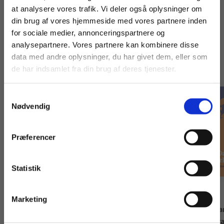
at analysere vores trafik. Vi deler også oplysninger om
din brug af vores hjemmeside med vores partnere inden
For privatkunder og
For institutioner og
for sociale medier, annonceringspartnere og
Titler i serien
analysepartnere. Vores partnere kan kombinere disse
studerende. Du får
virksomheder. Du
data med andre oplysninger, du har givet dem, eller som
vist priser inkl.
får vist priser ekskl.
de har indsamlet fra din brug af deres tjenester.
moms.
moms.
Samtykkevalg
Privat
Institution
Nødvendig
Præferencer
Statistik
Tilgå dine onlinematerialer
2 formater
2 formater
Marketing
Mig & Danmark Danmark & mig -
Mig & Danmark Da
Miljø og klima
Kriminalitet og stra