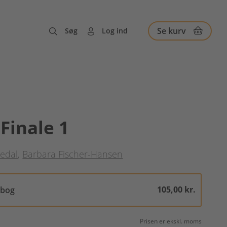
Se kurv
Søg
Log ind
 Finale 1
ledal
Barbara Fischer-Hansen
105,00 kr.
sbog
Prisen er ekskl. moms