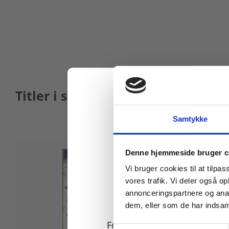
Titler i serien
Samtykke
Køb læremidler og find
Denne hjemmeside bruger c
Vi bruger cookies til at tilpas
vores trafik. Vi deler også 
annonceringspartnere og anal
dem, eller som de har indsaml
For privatkunder og