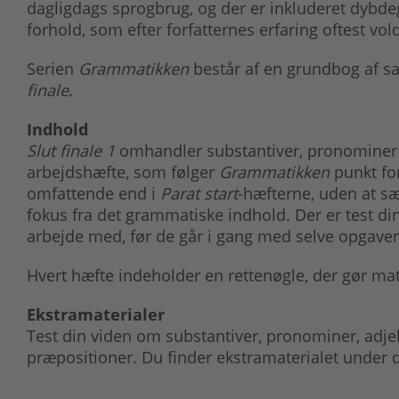
dagligdags sprogbrug, og der er inkluderet dybd
forhold, som efter forfatternes erfaring oftest vo
Serien
Grammatikken
består af en grundbog af s
finale
.
Indhold
Slut finale 1
omhandler substantiver, pronominer og
arbejdshæfte, som følger
Grammatikken
punkt for
omfattende end i
Parat start
-hæfterne, uden at sæ
fokus fra det grammatiske indhold. Der er test d
arbejde med, før de går i gang med selve opgaver
Hvert hæfte indeholder en rettenøgle, der gør mate
Ekstramaterialer
Test din viden om substantiver, pronominer, adjek
præpositioner. Du finder ekstramaterialet under 