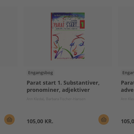
Engangsbog
Enga
Parat start 1. Substantiver,
Parat
pronominer, adjektiver
adve
Ann Kledal
Barbara Fischer-Hansen
Ann Kle
105,00 KR.
105,