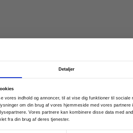
Detaljer
 masterclasses mm.
ookies
Tilgå din
se vores indhold og annoncer, til at vise dig funktioner til sociale
oplysninger om din brug af vores hjemmeside med vores partnere i
ysepartnere. Vores partnere kan kombinere disse data med andr
et fra din brug af deres tjenester.
For institutioner og