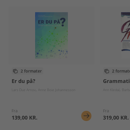
2 formater
2 format
Er du på?
Grammati
Lars Due Arnov
Anne Boie Johannesson
Ann Kledal
Barb
Fra
Fra
139,00 KR.
319,00 KR.