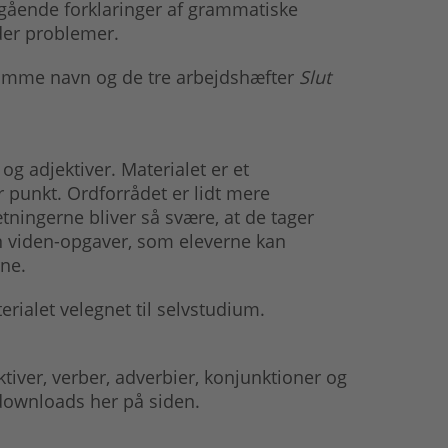
egående forklaringer af grammatiske
lder problemer.
amme navn og de tre arbejdshæfter
Slut
 adjektiver. Materialet er et
 punkt. Ordforrådet er lidt mere
tningerne bliver så svære, at de tager
in viden-opgaver, som eleverne kan
ne.
rialet velegnet til selvstudium.
tiver, verber, adverbier, konjunktioner og
downloads her på siden.