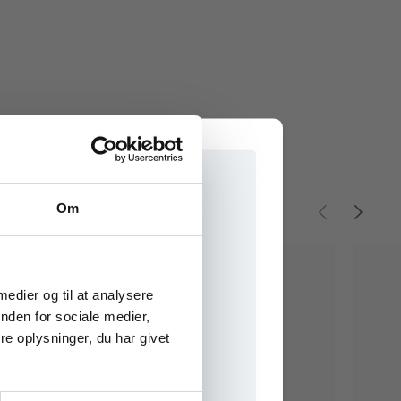
Om
e onlinematerialer
 medier og til at analysere
nden for sociale medier,
e oplysninger, du har givet