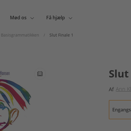
Mød os
Få hjælp
Basisgrammatikken
/
Slut Finale 1
Slut
Ann K
Af
Engang