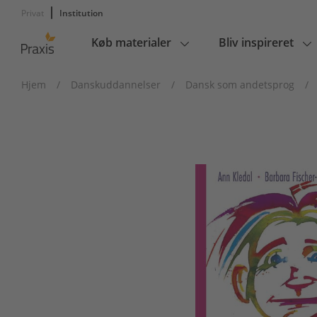
Privat
Institution
Køb materialer
Bliv inspireret
Main
navigation
Hjem
/
Danskuddannelser
/
Dansk som andetsprog
/