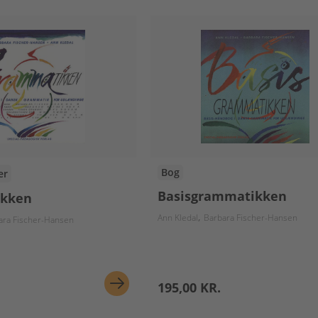
Bog
er
Basisgrammatikken
kken
Ann Kledal
Barbara Fischer-Hansen
ara Fischer-Hansen
195,00 KR.