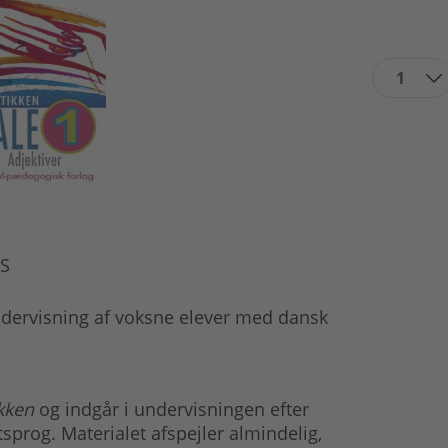
1
S
ndervisning af voksne elever med dansk
kken
og indgår i undervisningen efter
rog. Materialet afspejler almindelig,