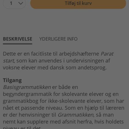
1
Tilføj til kurv
BESKRIVELSE
YDERLIGERE INFO
Dette er en facitliste til arbejdshæfterne
Parat
start
, som kan anvendes i undervisningen af
voksne elever med dansk som andetsprog.
Tilgang
Basisgrammatikken
er både en
begyndergrammatik for skolevante elever og en
grammatikbog for ikke-skolevante elever, som har
nået et passende niveau. Som en hjælp til læreren
er der henvisninger til
Grammatikken
, så man
nemt kan supplere med afsnit herfra, hvis holdets
niveau er til det.