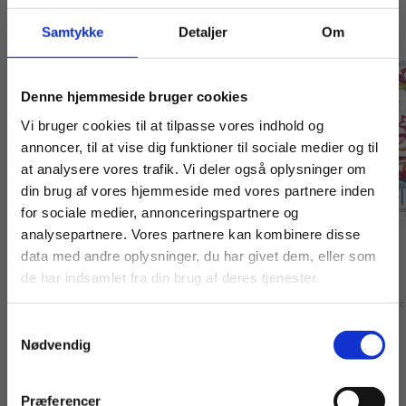
Samtykke
Detaljer
Om
Køb læremidler og find masterclasses mm.
Denne hjemmeside bruger cookies
Fortsæt som:
Vi bruger cookies til at tilpasse vores indhold og
annoncer, til at vise dig funktioner til sociale medier og til
at analysere vores trafik. Vi deler også oplysninger om
din brug af vores hjemmeside med vores partnere inden
For privatkunder og
For institutioner og
for sociale medier, annonceringspartnere og
analysepartnere. Vores partnere kan kombinere disse
studerende. Du får
virksomheder. Du
Engangsbog
Engangsbog
data med andre oplysninger, du har givet dem, eller som
vist priser inkl.
får vist priser ekskl.
Parat start 3. Konjunktioner,
Slut Finale 1
de har indsamlet fra din brug af deres tjenester.
moms.
moms.
præpositioner, ledstilling
Ann Kledal
Barbara Fis
Ann Kledal
Barbara Fischer-Hansen
Samtykkevalg
Privat
Institution
Nødvendig
105,00 KR.
105,00 KR.
Præferencer