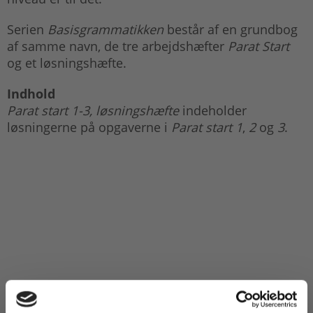
Serien
Basisgrammatikken
består af en grundbog
af samme navn, de tre arbejdshæfter
Parat Start
og et løsningshæfte.
Indhold
Parat start 1-3, løsningshæfte
indeholder
løsningerne på opgaverne i
Parat start 1
,
2
og
3
.
Titler i serien