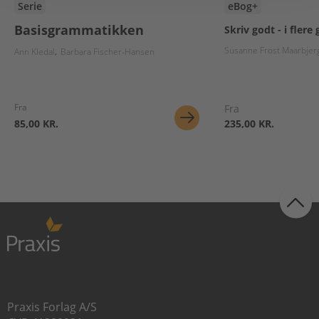
Serie
eBog+
Basisgrammatikken
Skriv godt - i flere
Susanne Frost Maarbjer
Ann Kledal
Barbara Fischer-Hansen
Fra
Fra
85,00 KR.
235,00 KR.
Praxis Forlag A/S