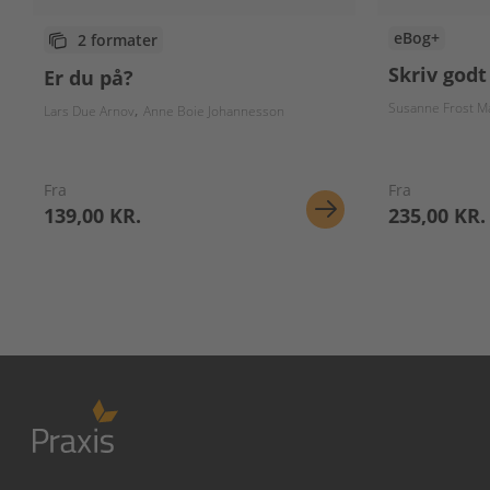
eBog+
2 formater
Skriv godt 
Er du på?
Susanne Frost M
Lars Due Arnov
Anne Boie Johannesson
Fra
Fra
139,00 KR.
235,00 KR.