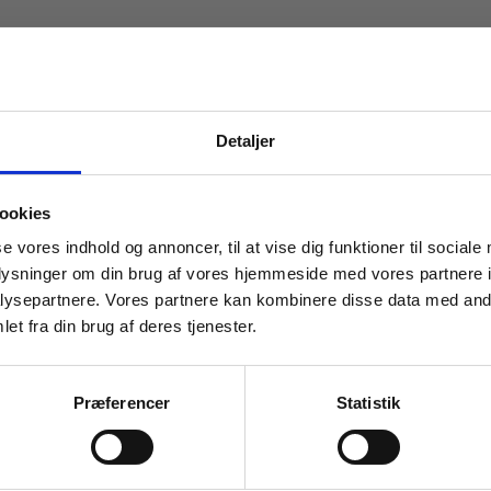
Detaljer
 masterclasses mm.
ookies
Tilgå din
se vores indhold og annoncer, til at vise dig funktioner til sociale
oplysninger om din brug af vores hjemmeside med vores partnere i
ysepartnere. Vores partnere kan kombinere disse data med andr
2 formater
et fra din brug af deres tjenester.
e 3
Grammatikken
For institutioner og
ara Fischer-Hansen
Ann Kledal
Barbara Fischer-Hansen
virksomheder. Du får
Præferencer
Statistik
vist priser ekskl. moms.
Fra
Fortsæt som institution
Gå t
319,00 KR.