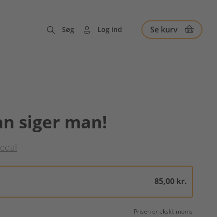
Se kurv
Søg
Log ind
n siger man!
ledal
85,00 kr.
Prisen er ekskl. moms