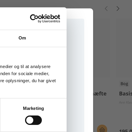
Om
e onlinematerialer
 medier og til at analysere
nden for sociale medier,
e oplysninger, du har givet
Bog
Bog
Parat start 1-3. Løsningshæfte
Basi
Ann Kledal
Barbara Fischer-Hansen
Ann Kle
Marketing
il praxisOnline
125,00 KR.
195,