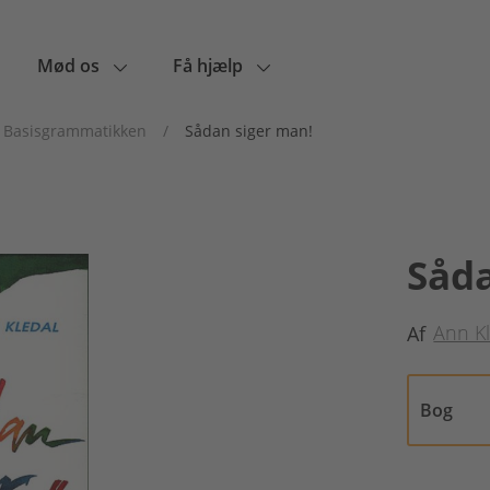
Mød os
Få hjælp
Basisgrammatikken
/
Sådan siger man!
Såda
Ann K
Af
Bog