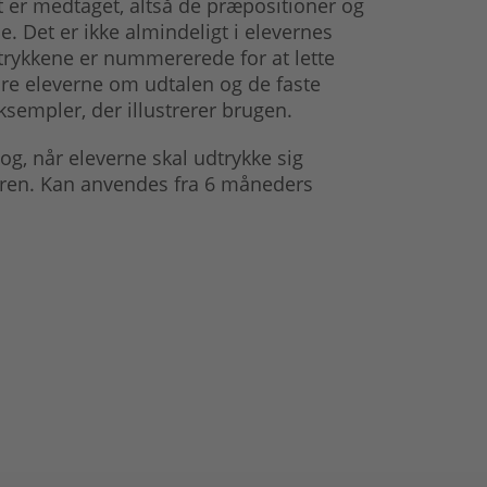
t er medtaget, altså de præpositioner og
ne. Det er ikke almindeligt i elevernes
trykkene er nummererede for at lette
gøre eleverne om udtalen og de faste
 eksempler, der illustrerer brugen.
g, når eleverne skal udtrykke sig
æreren. Kan anvendes fra 6 måneders