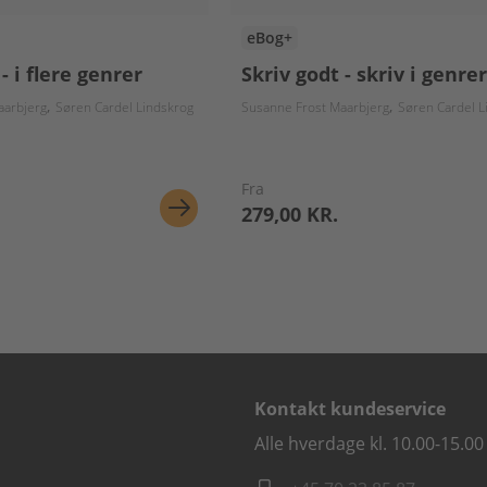
eBog+
- i flere genrer
Skriv godt - skriv i genrer
aarbjerg
Søren Cardel Lindskrog
Susanne Frost Maarbjerg
Søren Cardel L
Fra
279,00 KR.
Kontakt kundeservice
Alle hverdage kl. 10.00-15.00