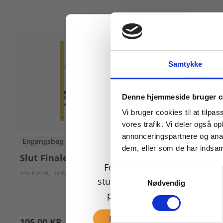
Samtykke
Køb læremidler og find
Denne hjemmeside bruger c
Vi bruger cookies til at tilpas
vores trafik. Vi deler også 
annonceringspartnere og anal
Engangsbog
Engangsbog
dem, eller som de har indsaml
Slut Finale 2
Slut Final
For privatkunder og
Samtykkevalg
Ann Kledal
Barbara Fischer-Hansen
Ann Kledal
Barb
studerende. Du får vist
Nødvendig
priser inkl. moms.
Fortsæt som privat
105,00 KR.
105,00 KR.