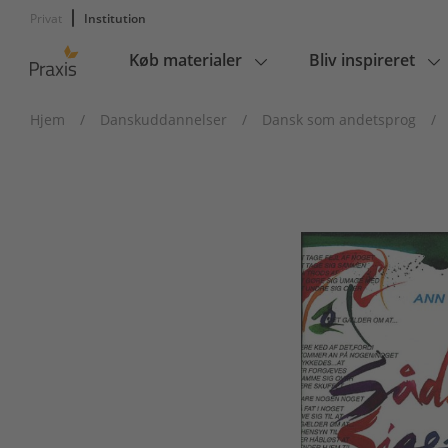
Privat
Institution
Køb materialer
Bliv inspireret
Main
navigation
Hjem
/
Danskuddannelser
/
Dansk som andetsprog
/