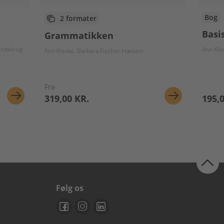
Bog
2 formater
Basi
Grammatikken
indskrog
Ann Kle
Ann Kledal
Barbara Fischer-Hansen
Fra
319,00 KR.
195,
Følg os