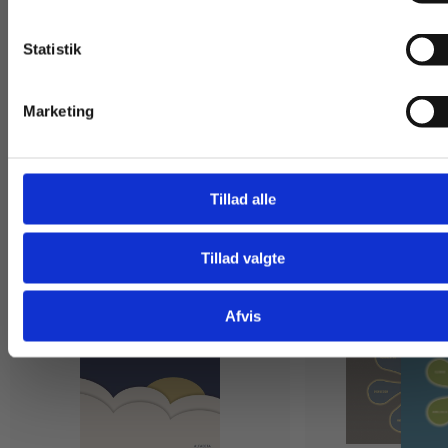
Statistik
Tilgå dine onlinematerialer
Marketing
Af samme forfatter
Tillad alle
Tillad valgte
Gå til praxisOnline
Afvis