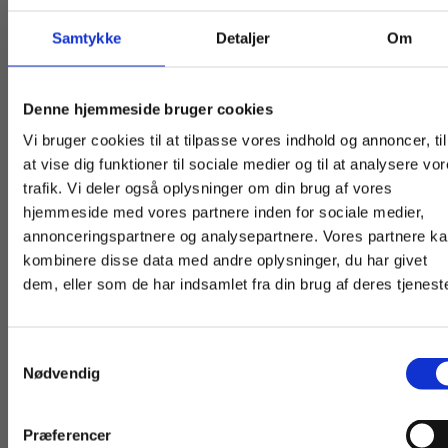
produktet, når din ordre er blevet behandlet.
Samtykke
Detaljer
Om
Aktiveringskoden bruges af alle lærere på skolen.
Køb læremidler og find masterclasses mm.
Bestil lærerabonnement
Denne hjemmeside bruger cookies
Fortsæt som:
Vi bruger cookies til at tilpasse vores indhold og annoncer, til
Pris på lærerabonnement
at vise dig funktioner til sociale medier og til at analysere vo
trafik. Vi deler også oplysninger om din brug af vores
1.000 kr. ekskl. moms
hjemmeside med vores partnere inden for sociale medier,
For privatkunder og
For institutioner og
annonceringspartnere og analysepartnere. Vores partnere k
Prisen er pr. halve år pr. produkt, og
studerende. Du får
virksomheder. Du
kombinere disse data med andre oplysninger, du har givet
dem, eller som de har indsamlet fra din brug af deres tjeneste
abonnementet gælder for alle lærere på skolen.
vist priser inkl.
får vist priser ekskl.
moms.
moms.
Abonnementet bliver automatisk fornyet to gange
Samtykkevalg
årligt, indtil skolen opsiger aftalen. Abonnementet
Privat
Institution
Nødvendig
skal opsiges senest en måned før periodens
udløb.
Præferencer