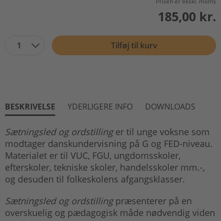
Prisen er ekskl. moms
185,00 kr.
1
Tilføj til kurv
BESKRIVELSE
YDERLIGERE INFO
DOWNLOADS
Sætningsled og ordstilling
er til unge voksne som
modtager danskundervisning på G og FED-niveau.
Materialet er til VUC, FGU, ungdomsskoler,
efterskoler, tekniske skoler, handelsskoler mm.-,
og desuden til folkeskolens afgangsklasser.
Sætningsled og ordstilling
præsenterer på en
overskuelig og pædagogisk måde nødvendig viden