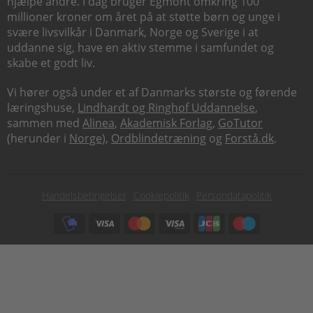
hjælpe andre. I dag bruger Egmont omkring 100
millioner kroner om året på at støtte børn og unge i
svære livsvilkår i Danmark, Norge og Sverige i at
uddanne sig, have en aktiv stemme i samfundet og
skabe et godt liv.
Vi hører også under et af Danmarks største og førende
læringshuse,
Lindhardt og Ringhof Uddannelse
,
sammen med
Alinea
,
Akademisk Forlag
,
GoTutor
(herunder i
Norge
),
Ordblindetræning
og
Forstå.dk
.
Subfooter
Handelsbetingelser
Cookiepolitik
Persondatapolitik
menu
Subfooter
payment
options