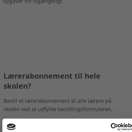
opgaver frit tilgængeligt.
Lærerabonnement til hele
skolen?
Bestil et lærerabonnement til alle lærere på
skolen ved at udfylde bestillingsformularen.
Vi behandler din bestilling hurtigst muligt. Du
modtager en mail med en aktiveringskode til