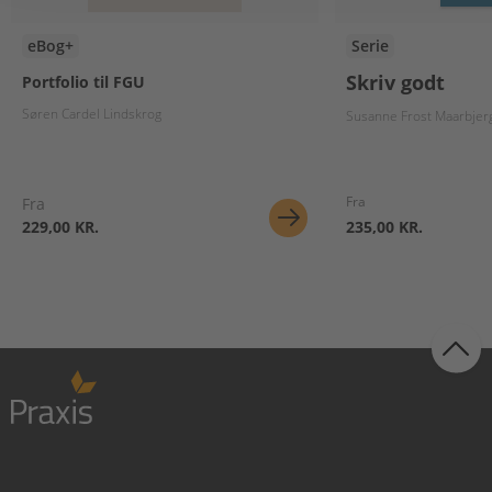
eBog+
Serie
Skriv godt
Portfolio til FGU
Søren Cardel Lindskrog
Susanne Frost Maarbjer
Fra
Fra
229,00 KR.
235,00 KR.