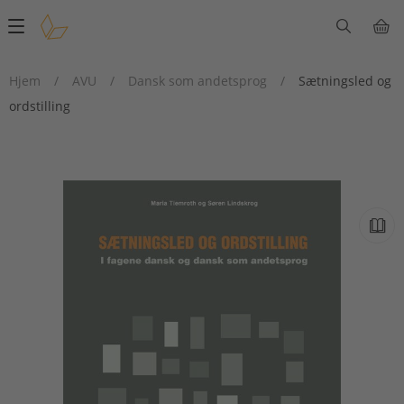
Main
navigation
Hjem
/
AVU
/
Dansk som andetsprog
/
Sætningsled og
ordstilling