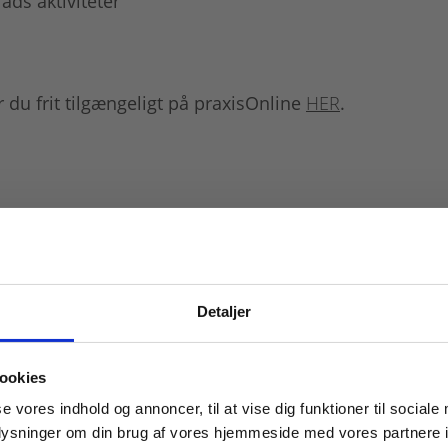
åds aktiviteter
 du frit tilgængeligt på praxisOnline
HER
.
Detaljer
 masterclasses mm.
ookies
Tilgå din
se vores indhold og annoncer, til at vise dig funktioner til sociale
oplysninger om din brug af vores hjemmeside med vores partnere i