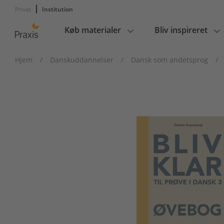
Privat
Institution
Køb materialer
Bliv inspireret
Main
navigation
Hjem
/
Danskuddannelser
/
Dansk som andetsprog
/