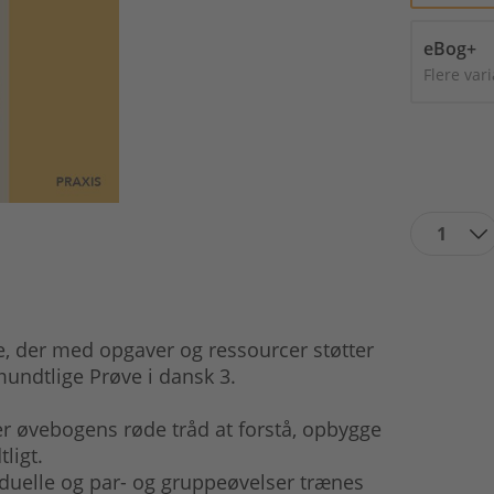
eBog+
Flere var
1
e, der med opgaver og ressourcer støtter
mundtlige Prøve i dansk 3.
 øvebogens røde tråd at forstå, opbygge
ligt.
duelle og par- og gruppeøvelser trænes