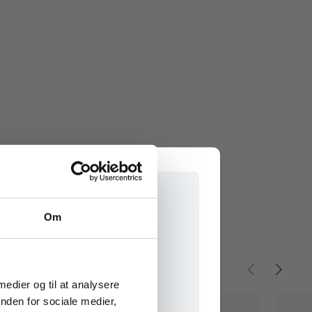
Om
e onlinematerialer
 medier og til at analysere
nden for sociale medier,