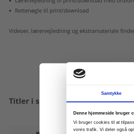
Lærervejledning til print/download med ordforr
Rettenøgle til print/download
Videoer, lærervejledning og ekstramateriale finder
Samtykke
Titler i serien
Køb læremidler og find
Denne hjemmeside bruger c
Vi bruger cookies til at tilpas
vores trafik. Vi deler også 