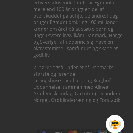
erhvervsdrivende fond har Egmont i
mere end 100 år brugt en del af
overskuddet på at hjælpe andre. I dag
bruger Egmont omkring 100 millioner
kroner om året på at støtte børn og
unge i svære livsvilkår i Danmark, Norge
og Sverige i at uddanne sig, have en
aktiv stemme i samfundet og skabe et
godt liv.
Vi hører også under et af Danmarks
største og førende
læringshuse,
Lindhardt og Ringhof
Uddannelse
, sammen med
Alinea
,
Akademisk Forlag
,
GoTutor
(herunder i
Norge
),
Ordblindetræning
og
Forstå.dk
.
Subfooter