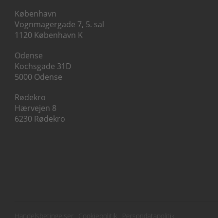
København
Vognmagergade 7, 5. sal
1120 København K
Odense
Kochsgade 31D
5000 Odense
Rødekro
Hærvejen 8
6230 Rødekro
Subfooter
Handelsbetingelser
Cookiepolitik
Persondatapolitik