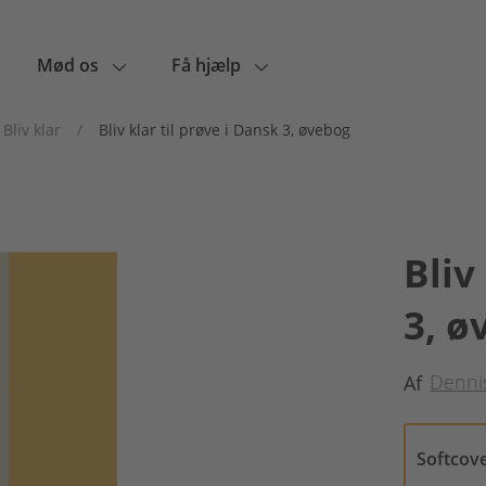
Mød os
Få hjælp
Bliv klar
/
Bliv klar til prøve i Dansk 3, øvebog
Bliv
3, ø
Denni
Af
Softcov