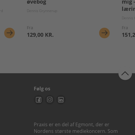
øvebog
mig 
læri
rd
Dennis Grynnerup
Dennis
Fra
Fra
129,00 KR.
151,
Følg os
Praxis er en del af Egmont, der er
Nordens største mediekoncern. Som