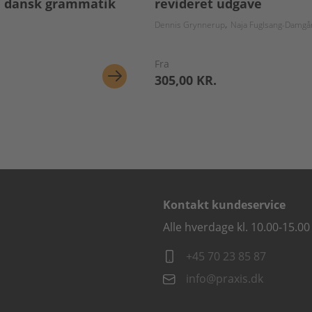
 i dansk grammatik
revideret udgave
Dennis Grynnerup
Naja Fuglsang-Damgå
Fra
305,00 KR.
Kontakt kundeservice
Alle hverdage kl. 10.00-15.00
+45 70 23 85 87
info@praxis.dk