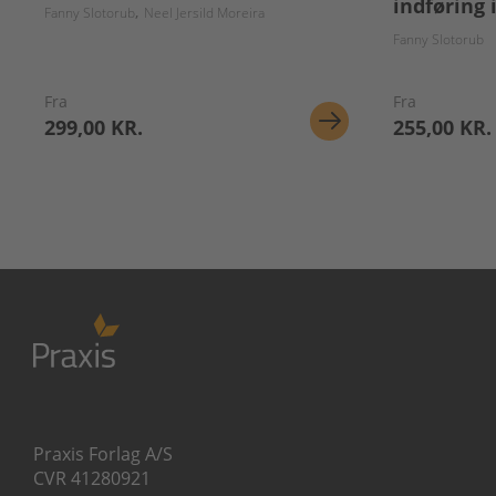
indføring
Fanny Slotorub
Neel Jersild Moreira
Fanny Slotorub
Fra
Fra
299,00 KR.
255,00 KR.
Praxis Forlag A/S
CVR 41280921