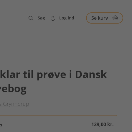
Se kurv
Søg
Log ind
 klar til prøve i Dansk
vebog
s Grynnerup
129,00 kr.
er