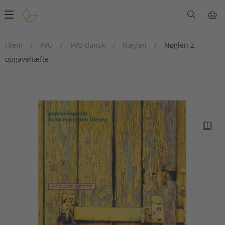
Main
navigation
Hjem
/
FVU
/
FVU dansk
/
Nøglen
/
Nøglen 2,
opgavehæfte