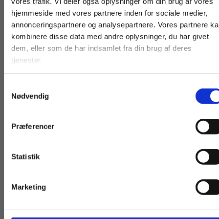
vores trafik. Vi deler også oplysninger om din brug af vores
hjemmeside med vores partnere inden for sociale medier,
2 formater
2 formater
For privatkunder og
For institutioner og
annonceringspartnere og analysepartnere. Vores partnere k
Nøglen 2, teksthæfte
Nøglen 3, opgaveh
kombinere disse data med andre oplysninger, du har givet
studerende. Du får
virksomheder. Du
Kirsa Freimann Olesen
Joanna Haskiel
Susanne Frost Maarbjer
dem, eller som de har indsamlet fra din brug af deres
vist priser inkl.
får vist priser ekskl.
tjenester.
moms.
moms.
Fra
Fra
Samtykkevalg
Privat
Institution
159,00 KR.
95,00 KR.
Nødvendig
Præferencer
Statistik
Tilgå dine onlinematerialer
Marketing
Andre har også købt