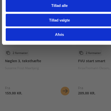
Tillad alle
Tillad valgte
Gå til praxisOnline
Afvis
2 formater
2 formater
Nøglen 3, teksthæfte
FVU start smart
Susanne Frost Maarbjerg
Kirsa Freimann Olesen
Fra
Fra
159,00 KR.
209,00 KR.