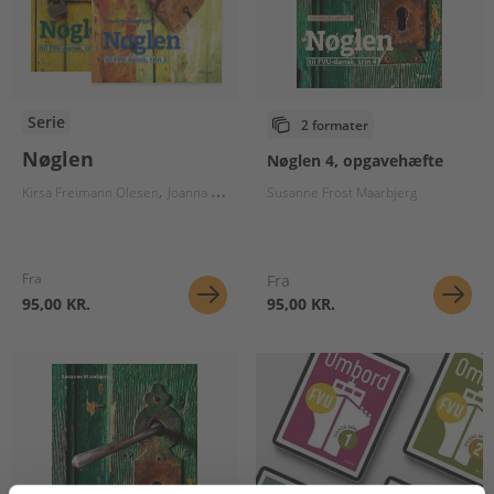
Serie
2 formater
Nøglen
Nøglen 4, opgavehæfte
Kirsa Freimann Olesen
Joanna Haskiel
Susanne Frost Maarbjerg
Susanne Frost Maarbjerg
Birgit Birc
Fra
Fra
95,00 KR.
95,00 KR.