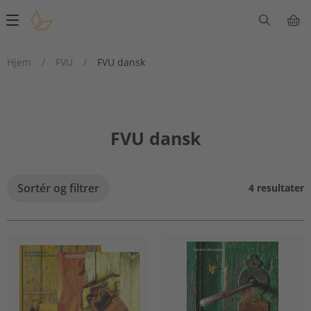
Main
navigation
Hjem
/
FVU
/
FVU dansk
FVU dansk
Sortér og filtrer
4 resultater