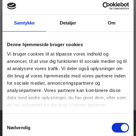
Samtykke
Detaljer
Om
Digitale Læremidler
2 formater
Ombord - FVU-dansk
Nøglen 4, teksthæfte
Køb læremidler og find masterclasses mm.
Denne hjemmeside bruger cookies
trin 1-4
Susanne Frost Maarbjerg
Fortsæt som:
Vi bruger cookies til at tilpasse vores indhold og
annoncer, til at vise dig funktioner til sociale medier og til
at analysere vores trafik. Vi deler også oplysninger om
Fra
din brug af vores hjemmeside med vores partnere inden
159,00 KR.
For privatkunder og
For institutioner og
for sociale medier, annonceringspartnere og
analysepartnere. Vores partnere kan kombinere disse
studerende. Du får
virksomheder. Du
data med andre oplysninger, du har givet dem, eller som
vist priser inkl.
får vist priser ekskl.
de har indsamlet fra din brug af deres tjenester.
moms.
moms.
Samtykkevalg
Privat
Institution
Nødvendig