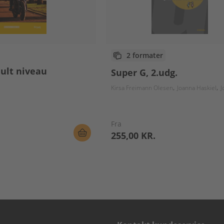
2 formater
Gult niveau
Super G, 2.udg.
Kirsa Freimann Olesen
Joanna Haskiel
Jo
Fra
255,00 KR.