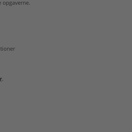
se opgaverne.
tioner
r
.