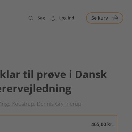
Se kurv
Søg
Log ind
 klar til prøve i Dansk
ærervejledning
Vinge Koustrup
Dennis Grynnerup
465,00 kr.