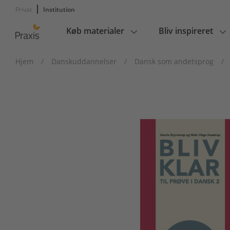
Privat
Institution
Køb materialer
Bliv inspireret
Main
navigation
Hjem
/
Danskuddannelser
/
Dansk som andetsprog
/