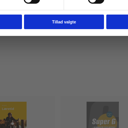
Fortsæt som institution
Gå t
Fra
295,00 KR.
Tillad valgte