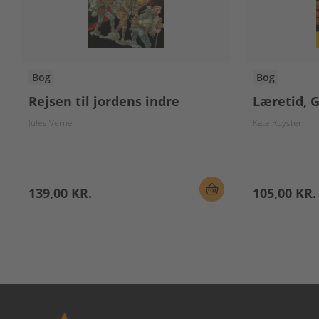
Bog
Bog
Rejsen til jordens indre
Læretid, 
Jules Verne
Kate Royster
139,00 KR.
105,00 KR.