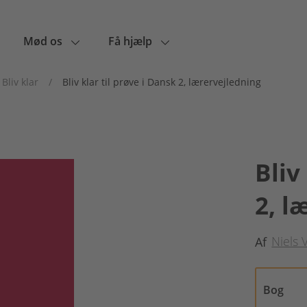
Mød os
Få hjælp
Bliv klar
/
Bliv klar til prøve i Dansk 2, lærervejledning
Bliv
2, l
Niels 
Af
Bog