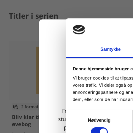
Titler i serien
Samtykke
Køb læremidler og find
Denne hjemmeside bruger c
Vi bruger cookies til at tilpas
vores trafik. Vi deler også 
annonceringspartnere og anal
dem, eller som de har indsaml
Bog
2 formater
For privatkunder og
Samtykkevalg
Bliv klar t
Bliv klar til prøve i Dansk 3,
studerende. Du får vist
Nødvendig
lærervejl
øvebog
priser inkl. moms.
Dennis Grynner