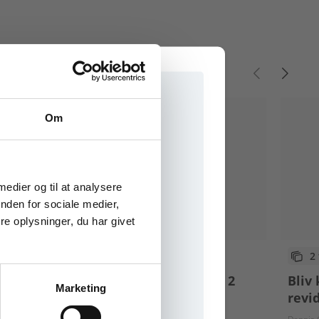
Om
e onlinematerialer
 medier og til at analysere
nden for sociale medier,
e oplysninger, du har givet
2 formater
2
k 1
Bliv klar til prøve i dansk 2
Bliv 
Marketing
revi
Niels Vinge Koustrup
Dennis Grynnerup