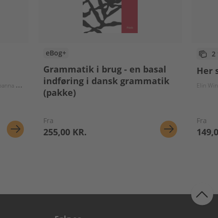
eBog+
2
Grammatik i brug - en basal
Her 
indføring i dansk grammatik
anna Haskiel
Kirsa Freimann Olesen
Elin Wi
(pakke)
Fra
Fra
255,00 KR.
149,