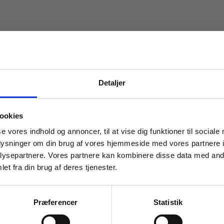
Detaljer
 masterclasses mm.
ookies
Tilgå din
se vores indhold og annoncer, til at vise dig funktioner til sociale
oplysninger om din brug af vores hjemmeside med vores partnere i
ysepartnere. Vores partnere kan kombinere disse data med andr
et fra din brug af deres tjenester.
2 formater
For institutioner og
il prøve i Dansk 1,
Bliv klar til prøve i Dans
virksomheder. Du får
Præferencer
Statistik
edning
vist priser ekskl. moms.
Dennis Grynnerup
up