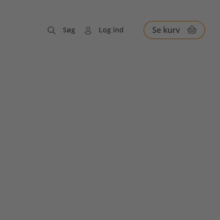
Se kurv
Søg
Log ind