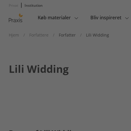
Privat
Institution
Køb materialer
Bliv inspireret
Main
navigation
Hjem
/
Forfattere
/
Forfatter
/
Lili Widding
Lili Widding