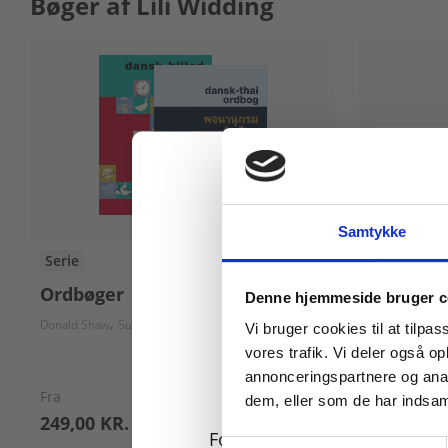
Bøger af Lili Widding
Samtykke
Serie
Bog
Køb læremidler og find
Ordbøger
Dansk-po
Denne hjemmeside bruger c
Donald Shaw
Suphat Sukamolson
Aruntidaa Srisopha
Indre Løvheim Pe
Lili Widding
W
Vi bruger cookies til at tilpas
vores trafik. Vi deler også 
annonceringspartnere og anal
Fra
dem, eller som de har indsaml
249,00 KR.
249,00 KR
For privatkunder og
Samtykkevalg