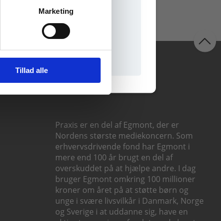
Marketing
il praxisOnline
Følg os
Tillad alle
Praxis er en del af Egmont, der er
Nordens største mediekoncern. Som
erhvervsdrivende fond har Egmont i
mere end 100 år brugt en del af
overskuddet på at hjælpe andre. I dag
bruger Egmont omkring 100 millioner
kroner om året på at støtte børn og
unge i svære livsvilkår i Danmark, Norge
og Sverige i at uddanne sig, have en