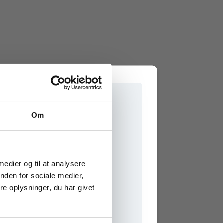
Om
e Søgaard
Margit Nielsen
Agnes Sitkeine Szira
Hung Nguyen
Fereydun Vahman
e onlinematerialer
 medier og til at analysere
nden for sociale medier,
e oplysninger, du har givet