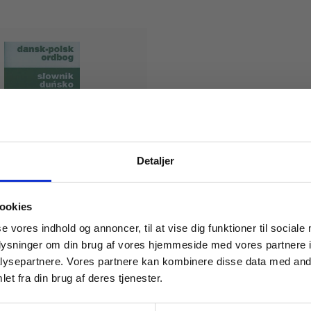
Detaljer
 masterclasses mm.
lsk ordbog
ookies
dersen
anda Strange Sørensen
Ellen Wulff
Noman Kanafani
Lili Widding
Wanda Strange Sørensen
Helg
Tilgå din
se vores indhold og annoncer, til at vise dig funktioner til sociale
oplysninger om din brug af vores hjemmeside med vores partnere i
ysepartnere. Vores partnere kan kombinere disse data med andr
et fra din brug af deres tjenester.
.
For institutioner og