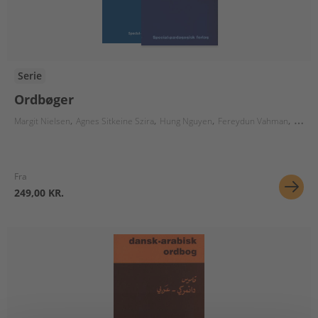
Serie
Ordbøger
Margit Nielsen
Agnes Sitkeine Szira
Hung Nguyen
Fereydun Vahman
Per J
Fra
249,00 KR.