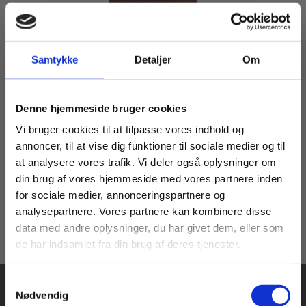
Samtykke
Detaljer
Om
Bog
Dansk-Arabisk ordbog
Køb læremidler og find masterclasses mm.
Ellen Wulff
Noman Kanafani
Denne hjemmeside bruger cookies
Fortsæt som:
Vi bruger cookies til at tilpasse vores indhold og
annoncer, til at vise dig funktioner til sociale medier og til
at analysere vores trafik. Vi deler også oplysninger om
279,00 KR.
din brug af vores hjemmeside med vores partnere inden
For privatkunder og
For institutioner og
for sociale medier, annonceringspartnere og
analysepartnere. Vores partnere kan kombinere disse
studerende. Du får
virksomheder. Du
data med andre oplysninger, du har givet dem, eller som
vist priser inkl.
får vist priser ekskl.
de har indsamlet fra din brug af deres tjenester.
moms.
moms.
Samtykkevalg
Privat
Institution
Nødvendig