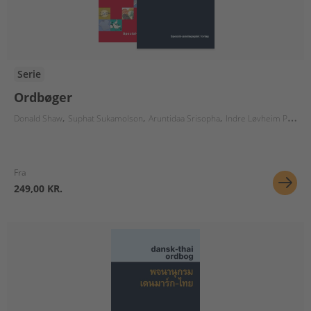
Serie
Ordbøger
Donald Shaw
Suphat Sukamolson
Aruntidaa Srisopha
Indre Løvheim Pedersen
Fra
249,00 KR.