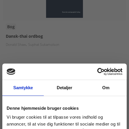
Bog
Dansk-thai ordbog
Donald Shaw
Suphat Sukamolson
349,00 KR.
Samtykke
Detaljer
Om
Køb læremidler og find masterclasses mm.
Denne hjemmeside bruger cookies
Fortsæt som:
Vi bruger cookies til at tilpasse vores indhold og
annoncer, til at vise dig funktioner til sociale medier og til