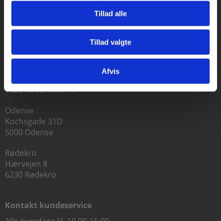
Tillad alle
Praxis Forlag A/S
Tillad valgte
CVR 41280921
Gå til praxisOnline
København
Afvis
Vognmagergade 7, 5. sal
1120 København K
Odense
Kochsgade 31D
5000 Odense
Rødekro
Hærvejen 8
6230 Rødekro
Kontakt kundeservice