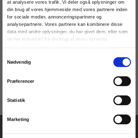
at analysere vores trafik. Vi deler også oplysninger om
din brug af vores hjemmeside med vores partnere inden
For privatkunder og
For institutioner og
for sociale medier, annonceringspartnere og
Bog
analysepartnere. Vores partnere kan kombinere disse
studerende. Du får
virksomheder. Du
data med andre oplysninger, du har givet dem, eller som
vist priser inkl.
får vist priser ekskl.
Thai-dansk ordbog
de har indsamlet fra din brug af deres tjenester.
moms.
moms.
Donald Shaw
Suphat Sukamolson
Aruntidaa Srisopha
Samtykkevalg
Privat
Institution
Nødvendig
459,00 KR.
Præferencer
Statistik
Tilgå dine onlinematerialer
Marketing